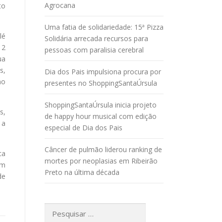
Agrocana
to
Uma fatia de solidariedade: 15ª Pizza
lé
Solidária arrecada recursos para
12
pessoas com paralisia cerebral
ua
s,
Dia dos Pais impulsiona procura por
mo
presentes no ShoppingSantaÚrsula
ShoppingSantaÚrsula inicia projeto
s,
de happy hour musical com edição
 a
especial de Dia dos Pais
Câncer de pulmão liderou ranking de
ca
mortes por neoplasias em Ribeirão
ém
Preto na última década
de
Pesquisar
por: