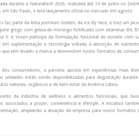
ada durante a Naturaltech 2026, realizada até 13 de junho no Distri
 em São Paulo, e terá lançamento oficial no mercado em agosto.
o faz parte da linha premium Golden, da Ice By Nice, e traz um pico
gurte grego com geleia de morango fortificado com vitaminas B9, B
na E. A Yosen participa da formulação funcional do sorvete com s
e em suplementação e tecnologia voltada à absorção de nutriente
a que tem levado a marca a desenvolver novos formatos de consu
dos consumidores, a parceria aposta em experiências mais leve
as unidades estão sendo disponibilizadas para degustação durante
dutos naturais, orgânicos e de bem-estar da América Latina.
te da indústria de wellness e alimentos funcionais, que bus
s associados a prazer, conveniência e lifestyle. A iniciativa tamb
alimentação, ampliando a atuação da empresa para novos formatos 