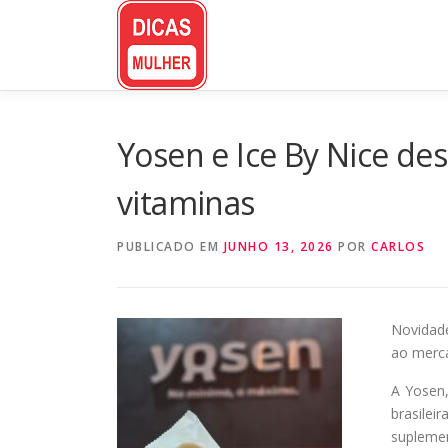
Pular
para
o
conteúdo
Yosen e Ice By Nice de
vitaminas
PUBLICADO EM
JUNHO 13, 2026
POR
CARLOS
Novidad
ao merc
A Yosen,
brasilei
supleme