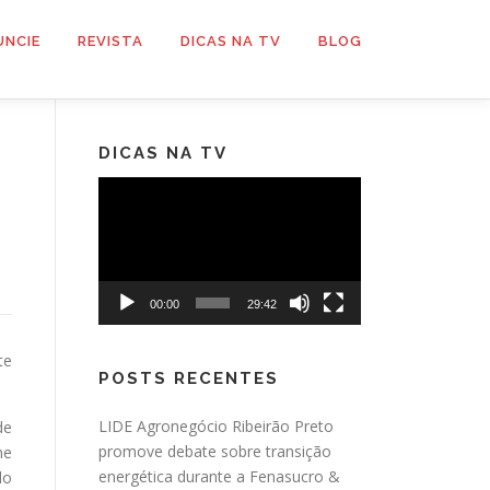
UNCIE
REVISTA
DICAS NA TV
BLOG
DICAS NA TV
Tocador
de
vídeo
00:00
29:42
te
POSTS RECENTES
LIDE Agronegócio Ribeirão Preto
de
promove debate sobre transição
ne
energética durante a Fenasucro &
do