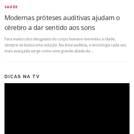
SAÚDE
Modernas próteses auditivas ajudam o
cérebro a dar sentido aos sons
Para muitos dos desgastes do corpo humano inerentes à idade,
sempre se busca uma solução. Na área auditiva, a tecnologia cada vez
mais avançada surge como uma grande aliada da …
DICAS NA TV
Tocador
de
vídeo