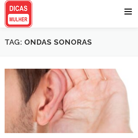
Pular
para
Menu
o
conteúdo
TAG:
ONDAS SONORAS