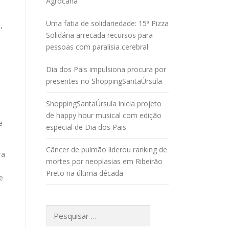
Agrocana
Uma fatia de solidariedade: 15ª Pizza
,
Solidária arrecada recursos para
pessoas com paralisia cerebral
Dia dos Pais impulsiona procura por
presentes no ShoppingSantaÚrsula
ShoppingSantaÚrsula inicia projeto
de happy hour musical com edição
e
especial de Dia dos Pais
Câncer de pulmão liderou ranking de
ra
mortes por neoplasias em Ribeirão
Preto na última década
e
Pesquisar
por: