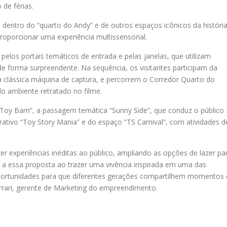
 de férias.
 dentro do “quarto do Andy” e de outros espaços icônicos da história
oporcionar uma experiência multissensorial.
elos portais temáticos de entrada e pelas janelas, que utilizam
de forma surpreendente. Na sequência, os visitantes participam da
 na clássica máquina de captura, e percorrem o Corredor Quarto do
o ambiente retratado no filme.
’s Toy Barn”, a passagem temática “Sunny Side”, que conduz o público
rativo “Toy Story Mania” e do espaço “TS Carnival”, com atividades d
 experiências inéditas ao público, ampliando as opções de lazer pa
a a essa proposta ao trazer uma vivência inspirada em uma das
portunidades para que diferentes gerações compartilhem momentos 
rrari, gerente de Marketing do empreendimento.