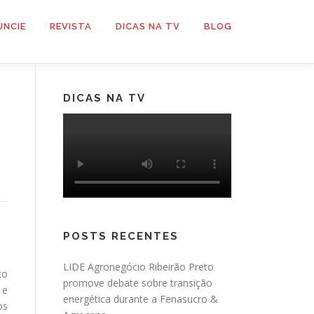
UNCIE
REVISTA
DICAS NA TV
BLOG
DICAS NA TV
POSTS RECENTES
LIDE Agronegócio Ribeirão Preto
to
promove debate sobre transição
 e
energética durante a Fenasucro &
os