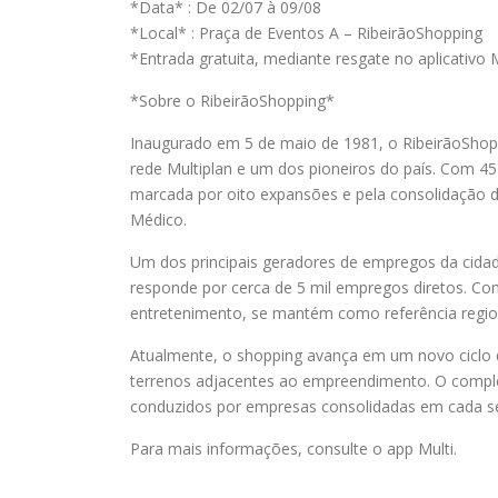
*Data* : De 02/07 à 09/08
*Local* : Praça de Eventos A – RibeirãoShopping
*Entrada gratuita, mediante resgate no aplicativo M
*Sobre o RibeirãoShopping*
Inaugurado em 5 de maio de 1981, o RibeirãoShopp
rede Multiplan e um dos pioneiros do país. Com 4
marcada por oito expansões e pela consolidação 
Médico.
Um dos principais geradores de empregos da cidad
responde por cerca de 5 mil empregos diretos. Com
entretenimento, se mantém como referência region
Atualmente, o shopping avança em um novo ciclo 
terrenos adjacentes ao empreendimento. O complexo 
conduzidos por empresas consolidadas em cada se
Para mais informações, consulte o app Multi.