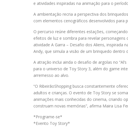
e atividades inspiradas na animação para o período
A ambientação recria a perspectiva dos brinquedos
com elementos cenográficos desenvolvidos para pr
O percurso reúne diferentes estações, começando p
efeitos de luz e sombra para revelar personagens 
atividade A Garra – Desafio dos Aliens, inspirada
Andy, que simula a visão de um brinquedo dentro d
A atração inclui ainda o desafio de argolas no “Al
para o universo de Toy Story 3, além do game inte
arremesso ao alvo.
“O RibeirãoShopping busca constantemente oferecer
adultos e crianças. O evento de Toy Story se som
animações mais conhecidas do cinema, criando o
construam novas memórias”, afirma Maira Lisa Fe
*Programe-se*
*Evento Toy Story*