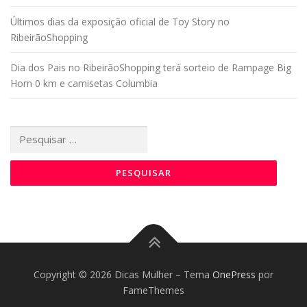
Últimos dias da exposição oficial de Toy Story no
RibeirãoShopping
Dia dos Pais no RibeirãoShopping terá sorteio de Rampage Big
Horn 0 km e camisetas Columbia
Pesquisar
por:
Copyright © 2026 Dicas Mulher
–
Tema
OnePress
por
FameThemes