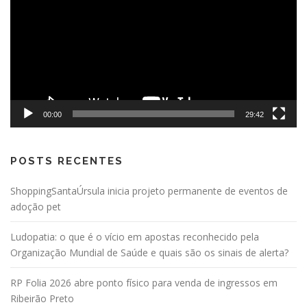
p
o
r
p
o
s
t
00:00
29:42
s
POSTS RECENTES
ShoppingSantaÚrsula inicia projeto permanente de eventos de
adoção pet
Ludopatia: o que é o vício em apostas reconhecido pela
Organização Mundial de Saúde e quais são os sinais de alerta?
RP Folia 2026 abre ponto físico para venda de ingressos em
Ribeirão Preto