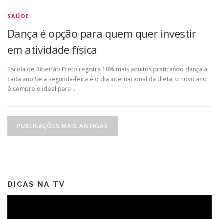
SAÚDE
Dança é opção para quem quer investir
em atividade física
Escola de Ribeirão Preto registra 10% mais adultos praticando dança a
cada ano Se a segunda-feira é o dia internacional da dieta, o novo ano
é sempre o ideal para …
N
a
PUBLICAÇÕES MAIS ANTIGAS
v
e
g
a
DICAS NA TV
ç
ã
Tocador
de
o
vídeo