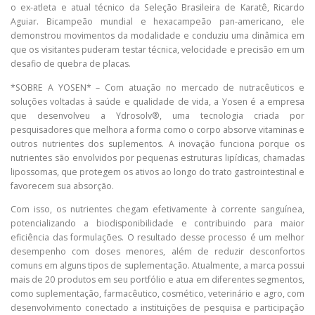
o ex-atleta e atual técnico da Seleção Brasileira de Karatê, Ricardo
Aguiar. Bicampeão mundial e hexacampeão pan-americano, ele
demonstrou movimentos da modalidade e conduziu uma dinâmica em
que os visitantes puderam testar técnica, velocidade e precisão em um
desafio de quebra de placas.
*SOBRE A YOSEN* – Com atuação no mercado de nutracêuticos e
soluções voltadas à saúde e qualidade de vida, a Yosen é a empresa
que desenvolveu a Ydrosolv®, uma tecnologia criada por
pesquisadores que melhora a forma como o corpo absorve vitaminas e
outros nutrientes dos suplementos. A inovação funciona porque os
nutrientes são envolvidos por pequenas estruturas lipídicas, chamadas
lipossomas, que protegem os ativos ao longo do trato gastrointestinal e
favorecem sua absorção.
Com isso, os nutrientes chegam efetivamente à corrente sanguínea,
potencializando a biodisponibilidade e contribuindo para maior
eficiência das formulações. O resultado desse processo é um melhor
desempenho com doses menores, além de reduzir desconfortos
comuns em alguns tipos de suplementação. Atualmente, a marca possui
mais de 20 produtos em seu portfólio e atua em diferentes segmentos,
como suplementação, farmacêutico, cosmético, veterinário e agro, com
desenvolvimento conectado a instituições de pesquisa e participação