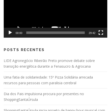
00:00
29:42
POSTS RECENTES
LIDE Agronegócio Ribeirão Preto promove debate sobre
transição energética durante a Fenasucro & Agrocana
Uma fatia de solidariedade: 15ª Pizza Solidária arrecada
recursos para pessoas com paralisia cerebral
Dia dos Pais impulsiona procura por presentes no
ShoppingSantaÚrsula
ShoppingSantaÚrsula inicia projeto de happy hour musical com