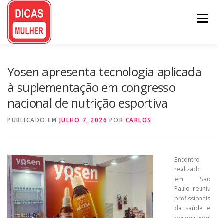
Pular
para
Menu
o
conteúdo
Yosen apresenta tecnologia aplicada
à suplementação em congresso
nacional de nutrição esportiva
PUBLICADO EM
JULHO 7, 2026
POR
CARLOS
Encontro
realizado
em São
Paulo reuniu
profissionais
da saúde e
pesquisador