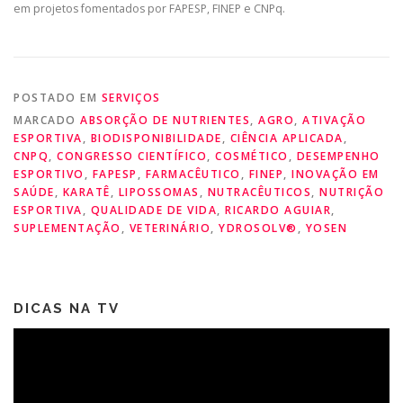
em projetos fomentados por FAPESP, FINEP e CNPq.
POSTADO EM
SERVIÇOS
MARCADO
ABSORÇÃO DE NUTRIENTES
,
AGRO
,
ATIVAÇÃO
ESPORTIVA
,
BIODISPONIBILIDADE
,
CIÊNCIA APLICADA
,
CNPQ
,
CONGRESSO CIENTÍFICO
,
COSMÉTICO
,
DESEMPENHO
ESPORTIVO
,
FAPESP
,
FARMACÊUTICO
,
FINEP
,
INOVAÇÃO EM
SAÚDE
,
KARATÊ
,
LIPOSSOMAS
,
NUTRACÊUTICOS
,
NUTRIÇÃO
ESPORTIVA
,
QUALIDADE DE VIDA
,
RICARDO AGUIAR
,
SUPLEMENTAÇÃO
,
VETERINÁRIO
,
YDROSOLV®
,
YOSEN
DICAS NA TV
Tocador
de
vídeo