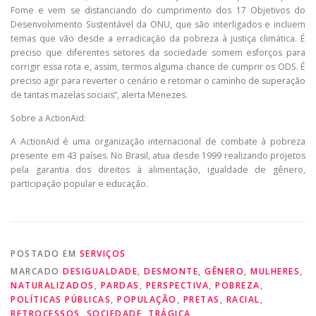
Fome e vem se distanciando do cumprimento dos 17 Objetivos do
Desenvolvimento Sustentável da ONU, que são interligados e incluem
temas que vão desde a erradicação da pobreza à justiça climática. É
preciso que diferentes setores da sociedade somem esforços para
corrigir essa rota e, assim, termos alguma chance de cumprir os ODS. É
preciso agir para reverter o cenário e retomar o caminho de superação
de tantas mazelas sociais”, alerta Menezes.
Sobre a ActionAid:
A ActionAid é uma organização internacional de combate à pobreza
presente em 43 países. No Brasil, atua desde 1999 realizando projetos
pela garantia dos direitos à alimentação, igualdade de gênero,
participação popular e educação.
POSTADO EM
SERVIÇOS
MARCADO
DESIGUALDADE
,
DESMONTE
,
GÊNERO
,
MULHERES
,
NATURALIZADOS
,
PARDAS
,
PERSPECTIVA
,
POBREZA
,
POLÍTICAS PÚBLICAS
,
POPULAÇÃO
,
PRETAS
,
RACIAL
,
RETROCESSOS
,
SOCIEDADE
,
TRÁGICA