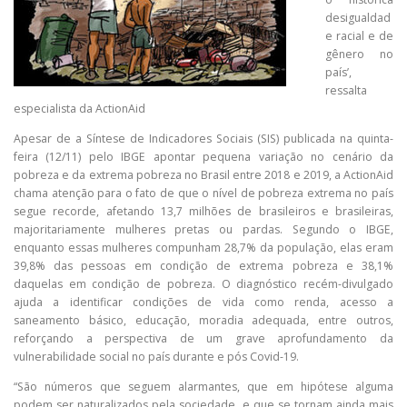
desigualdad
e racial e de
gênero no
país’,
ressalta
especialista da ActionAid
Apesar de a Síntese de Indicadores Sociais (SIS) publicada na quinta-
feira (12/11) pelo IBGE apontar pequena variação no cenário da
pobreza e da extrema pobreza no Brasil entre 2018 e 2019, a ActionAid
chama atenção para o fato de que o nível de pobreza extrema no país
segue recorde, afetando 13,7 milhões de brasileiros e brasileiras,
majoritariamente mulheres pretas ou pardas. Segundo o IBGE,
enquanto essas mulheres compunham 28,7% da população, elas eram
39,8% das pessoas em condição de extrema pobreza e 38,1%
daquelas em condição de pobreza. O diagnóstico recém-divulgado
ajuda a identificar condições de vida como renda, acesso a
saneamento básico, educação, moradia adequada, entre outros,
reforçando a perspectiva de um grave aprofundamento da
vulnerabilidade social no país durante e pós Covid-19.
“São números que seguem alarmantes, que em hipótese alguma
podem ser naturalizados pela sociedade, e que se tornam ainda mais