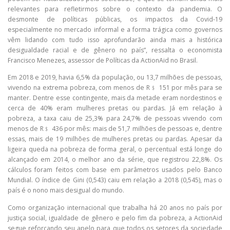
relevantes para refletirmos sobre o contexto da pandemia. O
desmonte de políticas públicas, os impactos da Covid-19
especialmente no mercado informal e a forma trágica como governos
vêm lidando com tudo isso aprofundarão ainda mais a histórica
desigualdade racial e de gênero no país”, ressalta o economista
Francisco Menezes, assessor de Políticas da ActionAid no Brasil.
Em 2018 e 2019, havia 6,5% da população, ou 13,7 milhões de pessoas,
vivendo na extrema pobreza, com menos de R﹩ 151 por mês para se
manter. Dentre esse contingente, mais da metade eram nordestinos e
cerca de 40% eram mulheres pretas ou pardas. Já em relação à
pobreza, a taxa caiu de 25,3% para 24,7% de pessoas vivendo com
menos de R﹩ 436 por mês: mais de 51,7 milhões de pessoas e, dentre
essas, mais de 19 milhões de mulheres pretas ou pardas. Apesar da
ligeira queda na pobreza de forma geral, o percentual está longe do
alcançado em 2014, o melhor ano da série, que registrou 22,8%. Os
cálculos foram feitos com base em parâmetros usados pelo Banco
Mundial. O índice de Gini (0,543) caiu em relação a 2018 (0,545), mas o
país é o nono mais desigual do mundo.
Como organização internacional que trabalha há 20 anos no país por
justiça social, igualdade de gênero e pelo fim da pobreza, a ActionAid
segue reforçando seu apelo para que todos os setores da sociedade