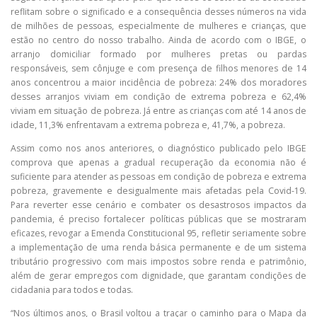
reflitam sobre o significado e a consequência desses números na vida
de milhões de pessoas, especialmente de mulheres e crianças, que
estão no centro do nosso trabalho. Ainda de acordo com o IBGE, o
arranjo domiciliar formado por mulheres pretas ou pardas
responsáveis, sem cônjuge e com presença de filhos menores de 14
anos concentrou a maior incidência de pobreza: 24% dos moradores
desses arranjos viviam em condição de extrema pobreza e 62,4%
viviam em situação de pobreza. Já entre as crianças com até 14 anos de
idade, 11,3% enfrentavam a extrema pobreza e, 41,7%, a pobreza.
Assim como nos anos anteriores, o diagnóstico publicado pelo IBGE
comprova que apenas a gradual recuperação da economia não é
suficiente para atender as pessoas em condição de pobreza e extrema
pobreza, gravemente e desigualmente mais afetadas pela Covid-19.
Para reverter esse cenário e combater os desastrosos impactos da
pandemia, é preciso fortalecer políticas públicas que se mostraram
eficazes, revogar a Emenda Constitucional 95, refletir seriamente sobre
a implementação de uma renda básica permanente e de um sistema
tributário progressivo com mais impostos sobre renda e patrimônio,
além de gerar empregos com dignidade, que garantam condições de
cidadania para todos e todas.
“Nos últimos anos, o Brasil voltou a traçar o caminho para o Mapa da