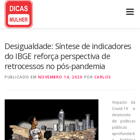
Pular
para
Menu
o
conteúdo
Desigualdade: Síntese de indicadores
do IBGE reforça perspectiva de
retrocessos no pós-pandemia
PUBLICADO EM
NOVEMBRO 14, 2020
POR
CARLOS
‘Impacto da
Covid-19 e
desmonte
de políticas
públicas
aprofundarã
o histórica