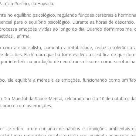
trícia Porfirio, da Hapvida.
e no equilíbrio psicológico, regulando funções cerebrais e hormona
sencial para o equilíbrio psicológico. Durante as horas de descanso,
 processa emoções vividas ao longo do dia. Quando dormimos mal 
tidas”, afirma.
com a especialista, aumenta a irritabilidade, reduz a tolerância 
 decisões. Ela lembra que há forte evidência científica de que dorm
por interferir na produção de neurotransmissores como serotonina
po, ele equilibra a mente e as emoções, funcionando como um fat
no Dia Mundial da Saúde Mental, celebrado no dia 10 de outubro, da
o corpo e com as emoções.
no” se refere a um conjunto de hábitos e condições ambientais q
inclui tanto uma rotina regular quanto um ambiente adequado pa