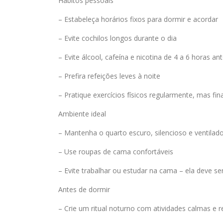
Hábitos pessoais
– Estabeleça horários fixos para dormir e acordar
– Evite cochilos longos durante o dia
– Evite álcool, cafeína e nicotina de 4 a 6 horas an
– Prefira refeições leves à noite
– Pratique exercícios físicos regularmente, mas fi
Ambiente ideal
– Mantenha o quarto escuro, silencioso e ventilad
– Use roupas de cama confortáveis
– Evite trabalhar ou estudar na cama – ela deve s
Antes de dormir
– Crie um ritual noturno com atividades calmas e re