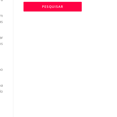
um
as
ar
os
no
oa
do