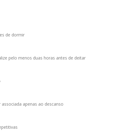
tes de dormir
nalize pelo menos duas horas antes de deitar
o
er associada apenas ao descanso
petitivas