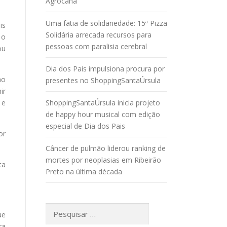
Agrocana
Uma fatia de solidariedade: 15ª Pizza
is
Solidária arrecada recursos para
 o
pessoas com paralisia cerebral
ou
Dia dos Pais impulsiona procura por
ao
presentes no ShoppingSantaÚrsula
ir
 e
ShoppingSantaÚrsula inicia projeto
de happy hour musical com edição
especial de Dia dos Pais
or
Câncer de pulmão liderou ranking de
mortes por neoplasias em Ribeirão
ta
Preto na última década
Pesquisar
ue
por:
ra