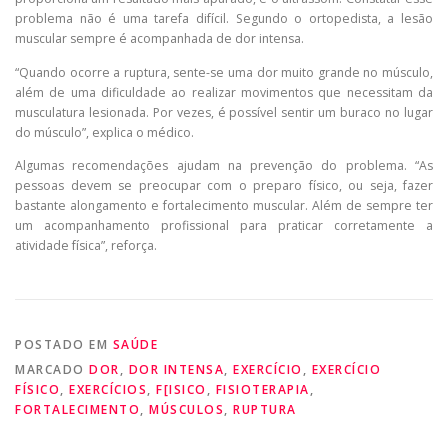
problema não é uma tarefa difícil. Segundo o ortopedista, a lesão
muscular sempre é acompanhada de dor intensa.
“Quando ocorre a ruptura, sente-se uma dor muito grande no músculo,
além de uma dificuldade ao realizar movimentos que necessitam da
musculatura lesionada. Por vezes, é possível sentir um buraco no lugar
do músculo”, explica o médico.
Algumas recomendações ajudam na prevenção do problema. “As
pessoas devem se preocupar com o preparo físico, ou seja, fazer
bastante alongamento e fortalecimento muscular. Além de sempre ter
um acompanhamento profissional para praticar corretamente a
atividade física”, reforça.
POSTADO EM
SAÚDE
MARCADO
DOR
,
DOR INTENSA
,
EXERCÍCIO
,
EXERCÍCIO
FÍSICO
,
EXERCÍCIOS
,
F[ISICO
,
FISIOTERAPIA
,
FORTALECIMENTO
,
MÚSCULOS
,
RUPTURA