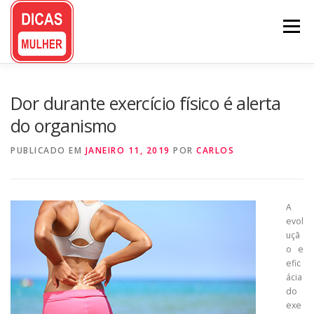
Pular
para
Menu
o
conteúdo
Dor durante exercício físico é alerta
do organismo
PUBLICADO EM
JANEIRO 11, 2019
POR
CARLOS
A
evol
uçã
o e
efic
ácia
do
exe