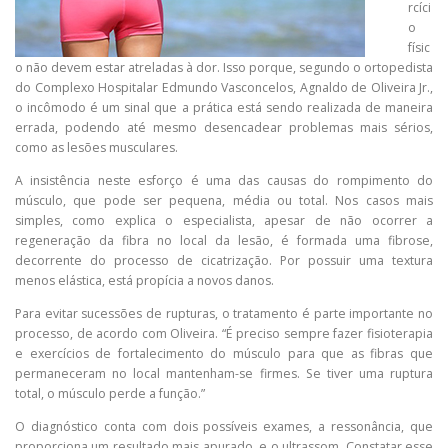
rcíci
o
físic
o não devem estar atreladas à dor. Isso porque, segundo o ortopedista
do Complexo Hospitalar Edmundo Vasconcelos, Agnaldo de Oliveira Jr.,
o incômodo é um sinal que a prática está sendo realizada de maneira
errada, podendo até mesmo desencadear problemas mais sérios,
como as lesões musculares.
A insistência neste esforço é uma das causas do rompimento do
músculo, que pode ser pequena, média ou total. Nos casos mais
simples, como explica o especialista, apesar de não ocorrer a
regeneração da fibra no local da lesão, é formada uma fibrose,
decorrente do processo de cicatrização. Por possuir uma textura
menos elástica, está propícia a novos danos.
Para evitar sucessões de rupturas, o tratamento é parte importante no
processo, de acordo com Oliveira. “É preciso sempre fazer fisioterapia
e exercícios de fortalecimento do músculo para que as fibras que
permaneceram no local mantenham-se firmes. Se tiver uma ruptura
total, o músculo perde a função.”
O diagnóstico conta com dois possíveis exames, a ressonância, que
proporciona um resultado mais apurado, e o ultrassom. Constatar esse