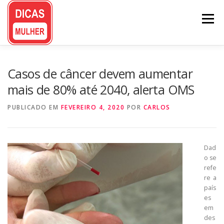
Pular
para
Menu
o
conteúdo
Casos de câncer devem aumentar
mais de 80% até 2040, alerta OMS
PUBLICADO EM
FEVEREIRO 4, 2020
POR
CARLOS
Dad
o se
refe
re a
país
es
em
des