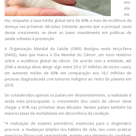
env
olvi
me
nto, enquanto a taxa média global será de 60% a mais de incidência da
doença nas próximas décadas; Entidade aponta que a principal causa
desse crescimento se deve ao baixo investimento em políticas de
saúde voltadas à prevenção
A Organização Mundial da Saúde (OMS) divulgou nesta terça-feira
(04/02), data que marca o Dia Mundial do Câncer, um novo relatório
sobre a incidência global de câncer. De acordo com a entidade, até
2040 a doença deve atingir algo entre 29 e 37 milhões de novos casos,
um aumento médio de 60% em comparação aos 18,1 milhões de
pessoas diagnosticada com tumores malignos ao redor do planeta em
2018.
Se considerados apenas os países em desenvolvimento, a realidade é
ainda mais preocupante: o crescimento dos casos de câncer deve
chegar a 81% nas próximas duas décadas. Nestes países também há
maiores taxas de mortalidade em decorrência da condição.
“A realização de exames periódicos, essenciais para o diagnóstico
precoce, e mudanças simples nos hábitos de vida, tais como praticar
exercícios físicos com regularidade, manter uma alimentação saudável,