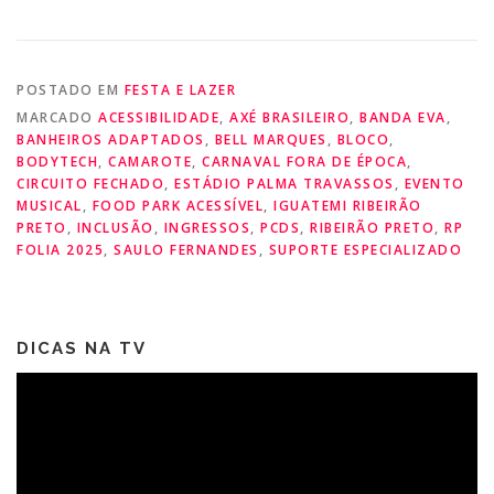
POSTADO EM
FESTA E LAZER
MARCADO
ACESSIBILIDADE
,
AXÉ BRASILEIRO
,
BANDA EVA
,
BANHEIROS ADAPTADOS
,
BELL MARQUES
,
BLOCO
,
BODYTECH
,
CAMAROTE
,
CARNAVAL FORA DE ÉPOCA
,
CIRCUITO FECHADO
,
ESTÁDIO PALMA TRAVASSOS
,
EVENTO
MUSICAL
,
FOOD PARK ACESSÍVEL
,
IGUATEMI RIBEIRÃO
PRETO
,
INCLUSÃO
,
INGRESSOS
,
PCDS
,
RIBEIRÃO PRETO
,
RP
FOLIA 2025
,
SAULO FERNANDES
,
SUPORTE ESPECIALIZADO
DICAS NA TV
Tocador
de
vídeo