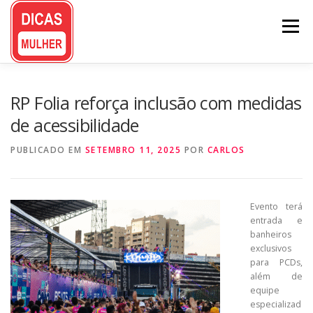
Pular
para
Menu
o
conteúdo
RP Folia reforça inclusão com medidas
de acessibilidade
PUBLICADO EM
SETEMBRO 11, 2025
POR
CARLOS
Evento terá
entrada e
banheiros
exclusivos
para PCDs,
além de
equipe
especializad