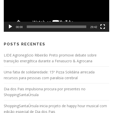
00:00
29:42
POSTS RECENTES
LIDE Agronegócio Ribeirão Preto promove debate sobre
transição energética durante a Fenasucro & Agrocana
Uma fatia de solidariedade: 15ª Pizza Solidária arrecada
recursos para pessoas com paralisia cerebral
Dia dos Pais impulsiona procura por presentes no
ShoppingSantaÚrsula
ShoppingSantaÚrsula inicia projeto de happy hour musical com
edição especial de Dia dos Pais