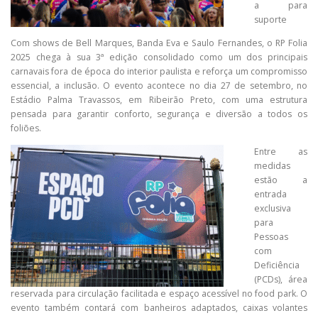
a para
suporte
Com shows de Bell Marques, Banda Eva e Saulo Fernandes, o RP Folia
2025 chega à sua 3ª edição consolidado como um dos principais
carnavais fora de época do interior paulista e reforça um compromisso
essencial, a inclusão. O evento acontece no dia 27 de setembro, no
Estádio Palma Travassos, em Ribeirão Preto, com uma estrutura
pensada para garantir conforto, segurança e diversão a todos os
foliões.
Entre as
medidas
estão a
entrada
exclusiva
para
Pessoas
com
Deficiência
(PCDs), área
reservada para circulação facilitada e espaço acessível no food park. O
evento também contará com banheiros adaptados, caixas volantes