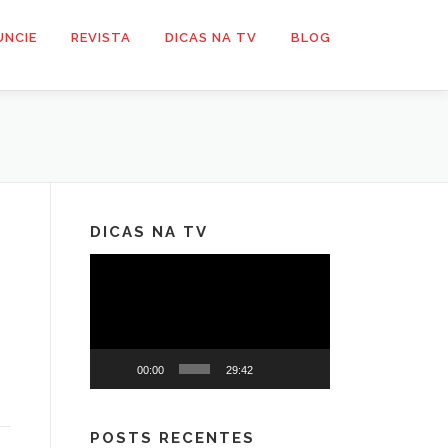
UNCIE
REVISTA
DICAS NA TV
BLOG
DICAS NA TV
Tocador
de
vídeo
a
00:00
29:42
POSTS RECENTES