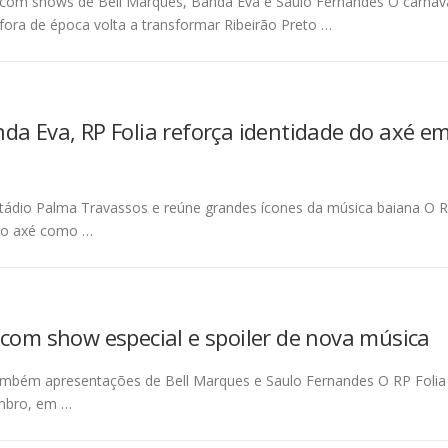
com shows de Bell Marques, Banda Eva e Saulo Fernandes O carnav
fora de época volta a transformar Ribeirão Preto …
da Eva, RP Folia reforça identidade do axé e
tádio Palma Travassos e reúne grandes ícones da música baiana O 
o o axé como …
 com show especial e spoiler de nova música
ambém apresentações de Bell Marques e Saulo Fernandes O RP Folia
embro, em …