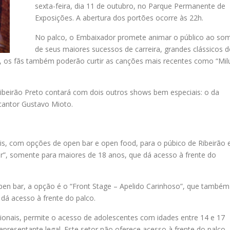
sexta-feira, dia 11 de outubro, no Parque Permanente de
Exposições. A abertura dos portões ocorre às 22h.
No palco, o Embaixador promete animar o público ao so
de seus maiores sucessos de carreira, grandes clássicos 
, os fãs também poderão curtir as canções mais recentes como “Mil
ibeirão Preto contará com dois outros shows bem especiais: o da
 cantor Gustavo Mioto.
ais, com opções de open bar e open food, para o púbico de Ribeirão 
”, somente para maiores de 18 anos, que dá acesso à frente do
pen bar, a opção é o “Front Stage – Apelido Carinhoso”, que também
dá acesso à frente do palco.
cionais, permite o acesso de adolescentes com idades entre 14 e 17
esentante legal. Este setor não oferece acesso à frente do palco,