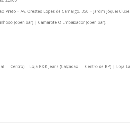
es: 22h00
ão Preto – Av. Orestes Lopes de Camargo, 350 – Jardim Jóquei Clube
arinhoso (open bar) | Camarote O Embaixador (open bar).
ipal — Centro) | Loja R&K Jeans (Calçadão — Centro de RP) | Loja L