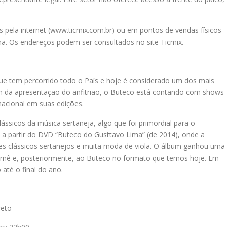
 pela internet (www.ticmix.com.br) ou em pontos de vendas físicos
na. Os endereços podem ser consultados no site Ticmix.
ue tem percorrido todo o País e hoje é considerado um dos mais
ém da apresentação do anfitrião, o Buteco está contando com shows
acional em suas edições.
ássicos da música sertaneja, algo que foi primordial para o
 a partir do DVD “Buteco do Gusttavo Lima” (de 2014), onde a
des clássicos sertanejos e muita moda de viola. O álbum ganhou uma
rnê e, posteriormente, ao Buteco no formato que temos hoje. Em
até o final do ano.
reto