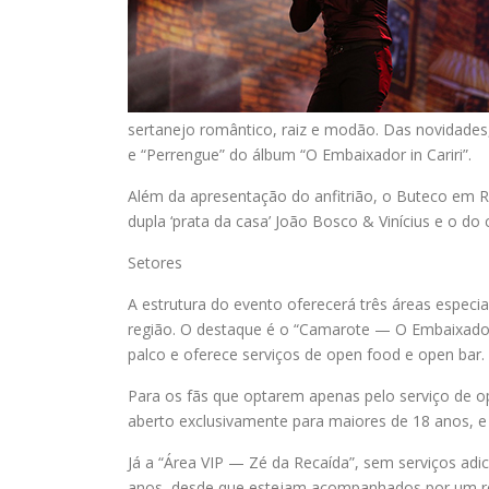
sertanejo romântico, raiz e modão. Das novidades
e “Perrengue” do álbum “O Embaixador in Cariri”.
Além da apresentação do anfitrião, o Buteco em R
dupla ‘prata da casa’ João Bosco & Vinícius e o do
Setores
A estrutura do evento oferecerá três áreas especi
região. O destaque é o “Camarote — O Embaixador
palco e oferece serviços de open food e open bar.
Para os fãs que optarem apenas pelo serviço de o
aberto exclusivamente para maiores de 18 anos, e 
Já a “Área VIP — Zé da Recaída”, sem serviços adi
anos, desde que estejam acompanhados por um repr