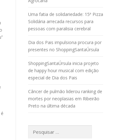
Agrocana
Uma fatia de solidariedade: 15ª Pizza
Solidária arrecada recursos para
m
pessoas com paralisia cerebral
do
u”
Dia dos Pais impulsiona procura por
presentes no ShoppingSantaÚrsula
ShoppingSantaÚrsula inicia projeto
de happy hour musical com edição
especial de Dia dos Pais
e
Câncer de pulmão liderou ranking de
mortes por neoplasias em Ribeirão
Preto na última década
 é
Pesquisar
por: