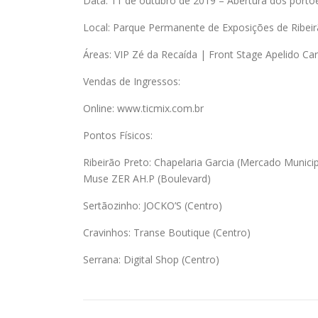
Data: 11 de outubro de 2019 – Abertura dos portõ
Local: Parque Permanente de Exposições de Ribeir
Áreas: VIP Zé da Recaída | Front Stage Apelido C
Vendas de Ingressos:
Online: www.ticmix.com.br
Pontos Físicos:
Ribeirão Preto: Chapelaria Garcia (Mercado Munic
Muse ZER AH.P (Boulevard)
Sertãozinho: JOCKO’S (Centro)
Cravinhos: Transe Boutique (Centro)
Serrana: Digital Shop (Centro)