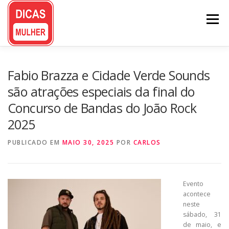
Pular
para
Menu
o
conteúdo
Fabio Brazza e Cidade Verde Sounds
são atrações especiais da final do
Concurso de Bandas do João Rock
2025
PUBLICADO EM
MAIO 30, 2025
POR
CARLOS
Evento
acontece
neste
sábado, 31
de maio, e