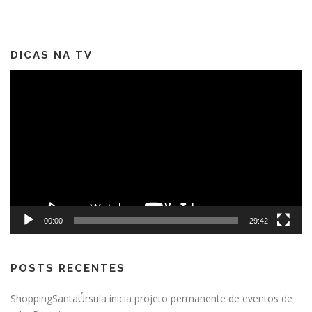
DICAS NA TV
Tocador
de
vídeo
00:00
29:42
POSTS RECENTES
ShoppingSantaÚrsula inicia projeto permanente de eventos de