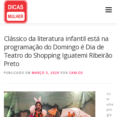
Pular
para
Menu
o
conteúdo
Clássico da literatura infantil está na
programação do Domingo é Dia de
Teatro do Shopping Iguatemi Ribeirão
Preto
PUBLICADO EM
MARÇO 5, 2020
POR
CARLOS
Co
m
uma
pro
gra