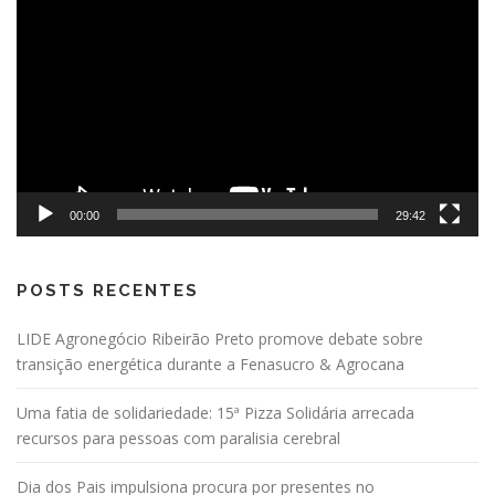
de
vídeo
00:00
29:42
POSTS RECENTES
LIDE Agronegócio Ribeirão Preto promove debate sobre
transição energética durante a Fenasucro & Agrocana
Uma fatia de solidariedade: 15ª Pizza Solidária arrecada
recursos para pessoas com paralisia cerebral
Dia dos Pais impulsiona procura por presentes no