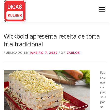
Pular
para
Menu
o
conteúdo
Wickbold apresenta receita de torta
fria tradicional
PUBLICADO EM
JANEIRO 7, 2020
POR
CARLOS
Fab
rica
nte
dá
pas
so a
pas
so