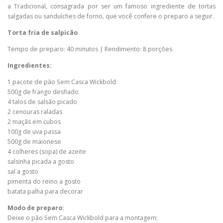
a Tradicional, consagrada por ser um famoso ingrediente de tortas
salgadas ou sanduíches de forno, que você confere o preparo a seguir.
Torta fria de salpicão
Tempo de preparo: 40 minutos | Rendimento: 8 porções
Ingredientes:
1 pacote de pão Sem Casca Wickbold
500g de frango desfiado
4 talos de salsão picado
2 cenouras raladas
2 maçãs em cubos
100g de uva passa
500g de maionese
4 colheres (sopa) de azeite
salsinha picada a gosto
sal a gosto
pimenta do reino a gosto
batata palha para decorar
Modo de preparo:
Deixe o pão Sem Casca Wickbold para a montagem;