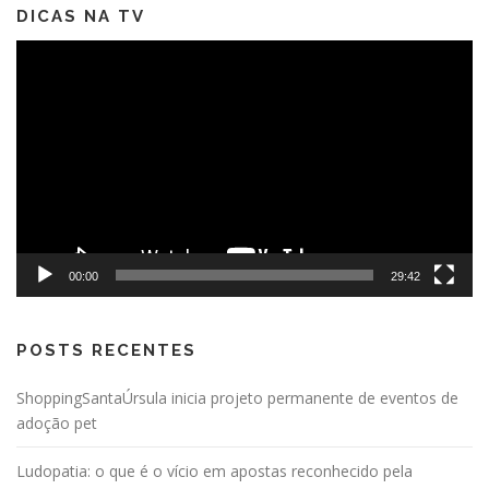
DICAS NA TV
Tocador
de
vídeo
00:00
29:42
POSTS RECENTES
ShoppingSantaÚrsula inicia projeto permanente de eventos de
adoção pet
Ludopatia: o que é o vício em apostas reconhecido pela