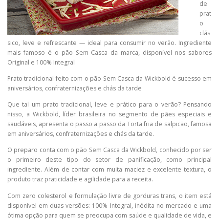
de
prat
o
clás
sico, leve e refrescante — ideal para consumir no verão. Ingrediente
mais famoso é o pão Sem Casca da marca, disponível nos sabores
Original e 100% Integral
Prato tradicional feito com o pão Sem Casca da Wickbold é sucesso em
aniversários, confraternizações e chás da tarde
Que tal um prato tradicional, leve e prático para o verão? Pensando
nisso, a Wickbold, líder brasileira no segmento de pães especiais e
saudáveis, apresenta o passo a passo da Torta fria de salpicão, famosa
em aniversários, confraternizações e chás da tarde.
O preparo conta com o pão Sem Casca da Wickbold, conhecido por ser
o primeiro deste tipo do setor de panificação, como principal
ingrediente. Além de contar com muita maciez e excelente textura, o
produto traz praticidade e agilidade para a receita.
Com zero colesterol e formulação livre de gorduras trans, o item está
disponível em duas versões: 100% Integral, inédita no mercado e uma
ótima opção para quem se preocupa com saúde e qualidade de vida, e