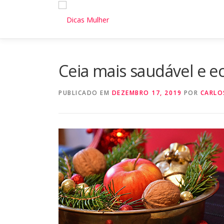
Pular
para
o
conteúdo
Ceia mais saudável e 
PUBLICADO EM
DEZEMBRO 17, 2019
POR
CARLO