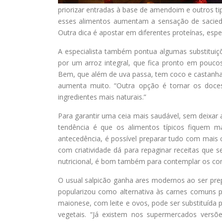
priorizar entradas à base de amendoim e outros ti
esses alimentos aumentam a sensação de saciedade
Outra dica é apostar em diferentes proteínas, esp
A especialista também pontua algumas substituiç
por um arroz integral, que fica pronto em pouc
Bem, que além de uva passa, tem coco e castanhas;
aumenta muito. “Outra opção é tornar os doces
ingredientes mais naturais.”
Para garantir uma ceia mais saudável, sem deixar 
tendência é que os alimentos típicos fiquem
antecedência, é possível preparar tudo com mais c
com criatividade dá para repaginar receitas que 
nutricional, é bom também para contemplar os con
O usual salpicão ganha ares modernos ao ser pre
popularizou como alternativa às carnes comuns po
maionese, com leite e ovos, pode ser substituída 
vegetais. “Já existem nos supermercados vers