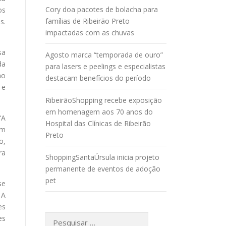
Cory doa pacotes de bolacha para
os
famílias de Ribeirão Preto
s.
impactadas com as chuvas
sa
Agosto marca “temporada de ouro”
da
para lasers e peelings e especialistas
no
destacam benefícios do período
 e
RibeirãoShopping recebe exposição
em homenagem aos 70 anos do
“A
Hospital das Clínicas de Ribeirão
om
Preto
o,
ra
ShoppingSantaÚrsula inicia projeto
permanente de eventos de adoção
pet
se
 A
es
Pesquisar
es