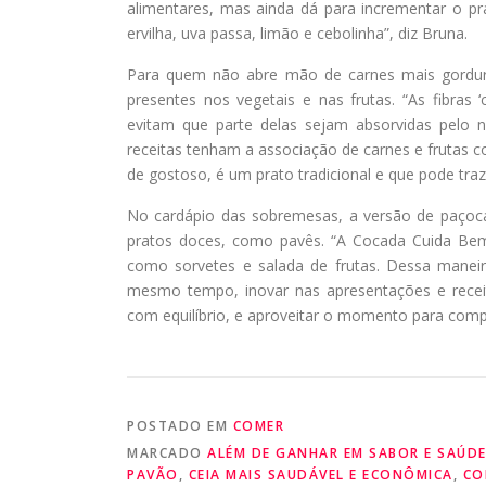
alimentares, mas ainda dá para incrementar o pr
ervilha, uva passa, limão e cebolinha”, diz Bruna.
Para quem não abre mão de carnes mais gorduro
presentes nos vegetais e nas frutas. “As fibras 
evitam que parte delas sejam absorvidas pelo
receitas tenham a associação de carnes e frutas c
de gostoso, é um prato tradicional e que pode traze
No cardápio das sobremesas, a versão de paçoca
pratos doces, como pavês. “A Cocada Cuida Bem
como sorvetes e salada de frutas. Dessa maneir
mesmo tempo, inovar nas apresentações e receit
com equilíbrio, e aproveitar o momento para compa
POSTADO EM
COMER
MARCADO
ALÉM DE GANHAR EM SABOR E SAÚD
PAVÃO
,
CEIA MAIS SAUDÁVEL E ECONÔMICA
,
CO