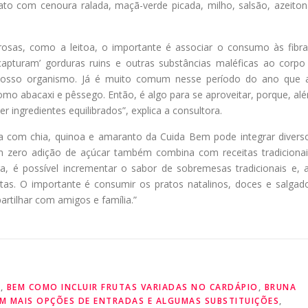
ato com cenoura ralada, maçã-verde picada, milho, salsão, azeiton
sas, como a leitoa, o importante é associar o consumo às fibra
‘capturam’ gorduras ruins e outras substâncias maléficas ao corpo
 nosso organismo. Já é muito comum nesse período do ano que 
omo abacaxi e pêssego. Então, é algo para se aproveitar, porque, al
r ingredientes equilibrados”, explica a consultora.
 com chia, quinoa e amaranto da Cuida Bem pode integrar divers
 zero adição de açúcar também combina com receitas tradicionai
a, é possível incrementar o sabor de sobremesas tradicionais e, 
as. O importante é consumir os pratos natalinos, doces e salgad
rtilhar com amigos e família.”
E
,
BEM COMO INCLUIR FRUTAS VARIADAS NO CARDÁPIO
,
BRUNA
M MAIS OPÇÕES DE ENTRADAS E ALGUMAS SUBSTITUIÇÕES
,