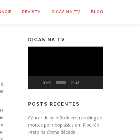
UNCIE
REVISTA
DICAS NA TV
BLOG
DICAS NA TV
Tocador
de
vídeo
 é
00:00
29:42
ar
POSTS RECENTES
es
ue
Câncer de pulmão liderou ranking de
ar
mortes por neoplasias em Ribeirão
na
Preto na última década
ca