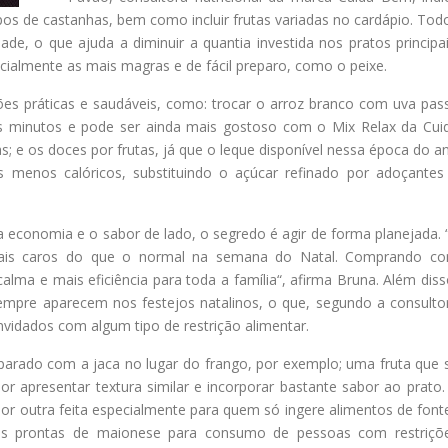
pos de castanhas, bem como incluir frutas variadas no cardápio. Tod
, o que ajuda a diminuir a quantia investida nos pratos principai
ecialmente as mais magras e de fácil preparo, como o peixe.
ões práticas e saudáveis, como: trocar o arroz branco com uva pas
os minutos e pode ser ainda mais gostoso com o Mix Relax da Cui
 e os doces por frutas, já que o leque disponível nessa época do a
 menos calóricos, substituindo o açúcar refinado por adoçantes
a economia e o sabor de lado, o segredo é agir de forma planejada. 
 mais caros do que o normal na semana do Natal. Comprando c
alma e mais eficiência para toda a família“, afirma Bruna. Além diss
sempre aparecem nos festejos natalinos, o que, segundo a consulto
vidados com algum tipo de restrição alimentar.
parado com a jaca no lugar do frango, por exemplo; uma fruta que 
r apresentar textura similar e incorporar bastante sabor ao prato.
por outra feita especialmente para quem só ingere alimentos de font
ões prontas de maionese para consumo de pessoas com restriçõ