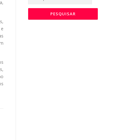
por:
a,
s,
 e
as
ém
os
s,
ao
os