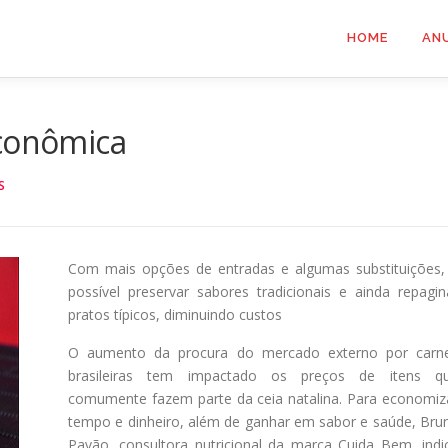
HOME
AN
econômica
S
Com mais opções de entradas e algumas substituições,
possível preservar sabores tradicionais e ainda repagin
pratos típicos, diminuindo custos
O aumento da procura do mercado externo por carn
brasileiras tem impactado os preços de itens q
comumente fazem parte da ceia natalina. Para economiz
tempo e dinheiro, além de ganhar em sabor e saúde, Bru
Pavão, consultora nutricional da marca Cuida Bem, indi