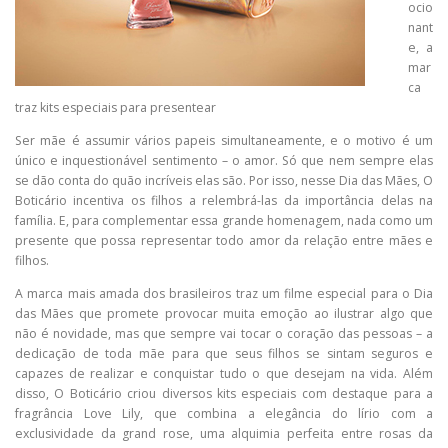
ocio
nant
e, a
mar
ca
traz kits especiais para presentear
Ser mãe é assumir vários papeis simultaneamente, e o motivo é um
único e inquestionável sentimento – o amor. Só que nem sempre elas
se dão conta do quão incríveis elas são. Por isso, nesse Dia das Mães, O
Boticário incentiva os filhos a relembrá-las da importância delas na
família. E, para complementar essa grande homenagem, nada como um
presente que possa representar todo amor da relação entre mães e
filhos.
A marca mais amada dos brasileiros traz um filme especial para o Dia
das Mães que promete provocar muita emoção ao ilustrar algo que
não é novidade, mas que sempre vai tocar o coração das pessoas – a
dedicação de toda mãe para que seus filhos se sintam seguros e
capazes de realizar e conquistar tudo o que desejam na vida. Além
disso, O Boticário criou diversos kits especiais com destaque para a
fragrância Love Lily, que combina a elegância do lírio com a
exclusividade da grand rose, uma alquimia perfeita entre rosas da