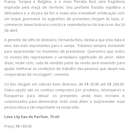
França, Turquia e Bulgária, e o novo Floratta Red, uma fragrância
inspirada pela maçã de Vermont. Seu perfume frutado equilibra a
delicadeza e a doçura da flor e exala uma irresistível sofisticação com
um toque gourmand. As sugestões de presentes chegam às lojas, e-
commerce (www.boticario.com.br) e revendedores da marca no dia 24
de abril.
A gerente de Gifts do Boticário, Fernanda Reis, destaca que esta data é
uma das mais importantes para o varejo. “Estamos sempre evoluindo
para surpreender no momento de presentear. Queremos que todos
os nossos kits representem o verdadeiro significado do amor. Além
disso, neste ciclo, cada kit vendido parte da renda será revertido para
ajudar melhorar as condições de trabalho das pessoas que atuam nas
cooperativas de reciclagem”, comenta.
Os kits chegam em valores bem diversos, de R$ 39,90 até R$ 289,00.
Outra opção são os combos compostos por produtos, nécessaires e
frasqueiras para deixar os presentes ainda mais incríveis e
customizados para demonstrar todo esse afeto e surpreender essa
pessoa única e tão importante na nossa vida.
Love Lily Eau de Parfum, 75 ml
Preço: R$ 189,90