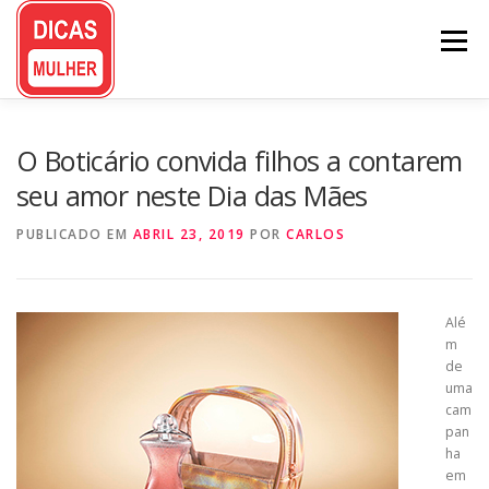
Pular
para
Menu
o
conteúdo
O Boticário convida filhos a contarem
seu amor neste Dia das Mães
PUBLICADO EM
ABRIL 23, 2019
POR
CARLOS
Alé
m
de
uma
cam
pan
ha
em