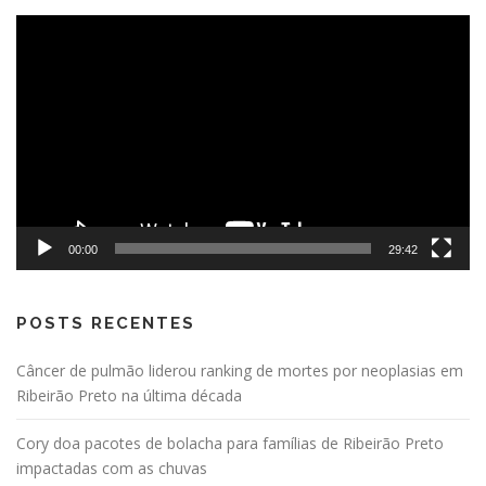
Tocador
de
vídeo
00:00
29:42
POSTS RECENTES
Câncer de pulmão liderou ranking de mortes por neoplasias em
Ribeirão Preto na última década
Cory doa pacotes de bolacha para famílias de Ribeirão Preto
impactadas com as chuvas