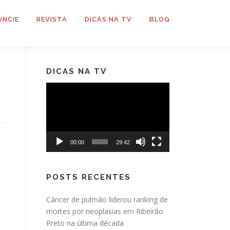
UNCIE
REVISTA
DICAS NA TV
BLOG
DICAS NA TV
Tocador
de
vídeo
00:00
29:42
POSTS RECENTES
Câncer de pulmão liderou ranking de
mortes por neoplasias em Ribeirão
Preto na última década