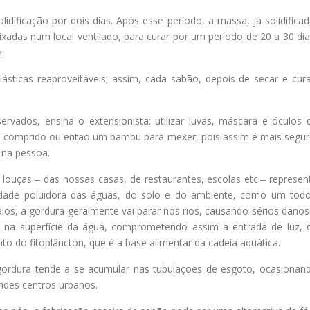
idificação por dois dias. Após esse período, a massa, já solidificad
xadas num local ventilado, para curar por um período de 20 a 30 dia
.
ticas reaproveitáveis; assim, cada sabão, depois de secar e cura
rvados, ensina o extensionista: utilizar luvas, máscara e óculos 
a comprido ou então um bambu para mexer, pois assim é mais segur
 na pessoa.
 louças ‒ das nossas casas, de restaurantes, escolas etc.‒ represen
idade poluidora das águas, do solo e do ambiente, como um todo
s, a gordura geralmente vai parar nos rios, causando sérios danos
r na superfície da água, comprometendo assim a entrada de luz, 
to do fitoplâncton, que é a base alimentar da cadeia aquática.
gordura tende a se acumular nas tubulações de esgoto, ocasionan
des centros urbanos.