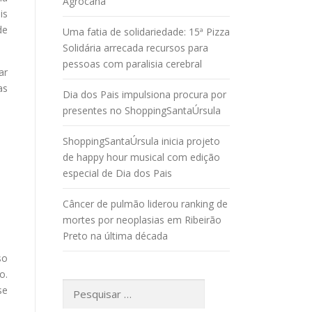
Agrocana
is
de
Uma fatia de solidariedade: 15ª Pizza
Solidária arrecada recursos para
pessoas com paralisia cerebral
ar
as
Dia dos Pais impulsiona procura por
presentes no ShoppingSantaÚrsula
ShoppingSantaÚrsula inicia projeto
de happy hour musical com edição
especial de Dia dos Pais
Câncer de pulmão liderou ranking de
mortes por neoplasias em Ribeirão
Preto na última década
so
o.
Pesquisar
se
por: