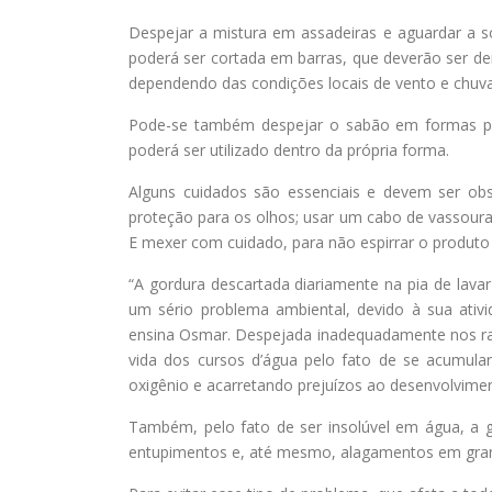
Despejar a mistura em assadeiras e aguardar a sol
poderá ser cortada em barras, que deverão ser dei
dependendo das condições locais de vento e chuva
Pode-se também despejar o sabão em formas plás
poderá ser utilizado dentro da própria forma.
Alguns cuidados são essenciais e devem ser obse
proteção para os olhos; usar um cabo de vassour
E mexer com cuidado, para não espirrar o produto
“A gordura descartada diariamente na pia de lavar
um sério problema ambiental, devido à sua ativ
ensina Osmar. Despejada inadequadamente nos ralo
vida dos cursos d’água pelo fato de se acumula
oxigênio e acarretando prejuízos ao desenvolvimen
Também, pelo fato de ser insolúvel em água, a 
entupimentos e, até mesmo, alagamentos em gran