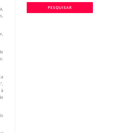
a,
s,
r,
de
o.
ta
”,
 à
de
do