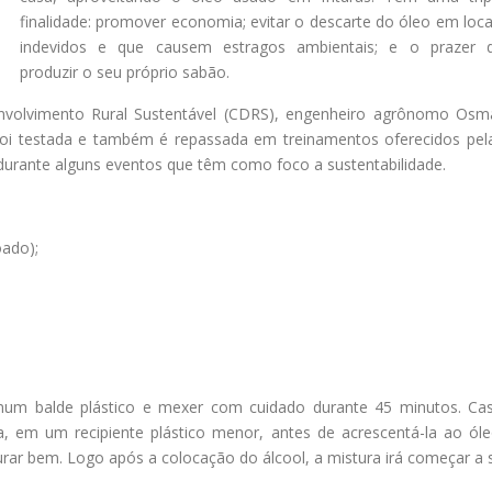
finalidade: promover economia; evitar o descarte do óleo em loca
indevidos e que causem estragos ambientais; e o prazer 
produzir o seu próprio sabão.
envolvimento Rural Sustentável (CDRS), engenheiro agrônomo Osm
 foi testada e também é repassada em treinamentos oferecidos pel
urante alguns eventos que têm como foco a sustentabilidade.
oado);
) num balde plástico e mexer com cuidado durante 45 minutos. Ca
, em um recipiente plástico menor, antes de acrescentá-la ao óle
urar bem. Logo após a colocação do álcool, a mistura irá começar a 