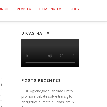
UNCIE
REVISTA
DICAS NA TV
BLOG
DICAS NA TV
 o
POSTS RECENTES
 é
ao
LIDE Agronegócio Ribeirão Preto
to
promove debate sobre transição
em
energética durante a Fenasucro &
la