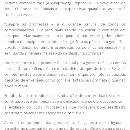
Assuma compromissos (e cumpra-os): Stephen M.R. Covey, autor do
livro “O Poder da Confiança” e especialista quando o assunto é
confiança ressalta:
“Cumpra as promessas – é o ‘Grande Kahuna’ de todos os
comportamentos. É o jeito mais rápido de construir confiança em
qualquer relacionamento – seja junto a um empregador, chefe,
membro de equipe, fornecedor, cônjuge, filho ou público em geral. Seu
oposto – deixar de cumprir promessas ou violar compromissos – é,
sem dúvida a maneira mais rápida de destruir a confiança.”
Isto é, cumprir o que promete é essencial para gerar confiança com os
outros. Gerar confiança é muito mais difícil do que destruí-la. Se você
cometer muitos erros e deixar de cumprir o que promete, as pessoas
deixarão de enxergá-lo como confiável. Então, não prometa o que não
pode cumprir!
Feedback: ao se dedicar na estruturação de um feedback sincero e
construtivo você demonstra que é dedicado, atento e preocupado com
a evolução do outro. Profissionais que fornecem bons feedbacks
constroem relações mais honestas e confiáveis.
Acredite no potencial das pessoas: confiança está muito ligada a
acreditar no potencial do seu time ou do seu par. Quando uma pessoa