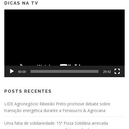
DICAS NA TV
Tocador
de
vídeo
00:00
29:42
POSTS RECENTES
LIDE Agronegócio Ribeirão Preto promove debate sobre
transição energética durante a Fenasucro & Agrocana
Uma fatia de solidariedade: 15ª Pizza Solidária arrecada