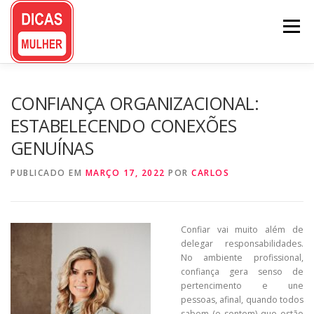
Pular
para
Menu
o
conteúdo
CONFIANÇA ORGANIZACIONAL:
ESTABELECENDO CONEXÕES
GENUÍNAS
PUBLICADO EM
MARÇO 17, 2022
POR
CARLOS
Confiar vai muito além de
delegar responsabilidades.
No ambiente profissional,
confiança gera senso de
pertencimento e une
pessoas, afinal, quando todos
sabem (e sentem) que estão