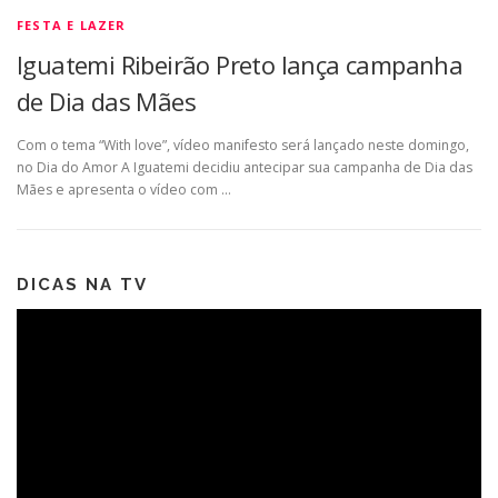
FESTA E LAZER
Iguatemi Ribeirão Preto lança campanha
de Dia das Mães
Com o tema “With love”, vídeo manifesto será lançado neste domingo,
no Dia do Amor A Iguatemi decidiu antecipar sua campanha de Dia das
Mães e apresenta o vídeo com …
DICAS NA TV
Tocador
de
vídeo