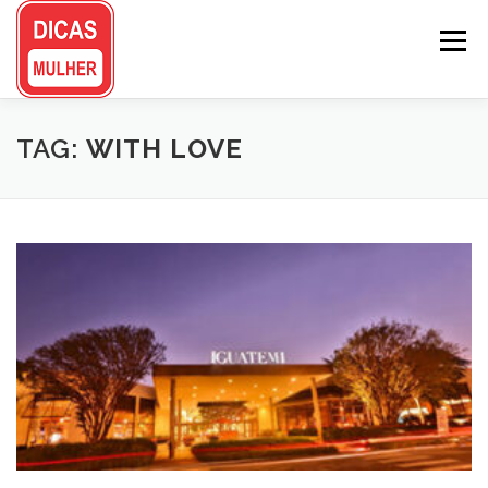
Pular
para
Menu
o
conteúdo
TAG:
WITH LOVE