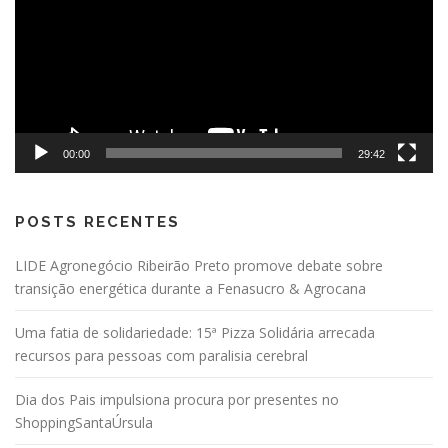
00:00
29:42
POSTS RECENTES
LIDE Agronegócio Ribeirão Preto promove debate sobre
transição energética durante a Fenasucro & Agrocana
Uma fatia de solidariedade: 15ª Pizza Solidária arrecada
recursos para pessoas com paralisia cerebral
Dia dos Pais impulsiona procura por presentes no
ShoppingSantaÚrsula