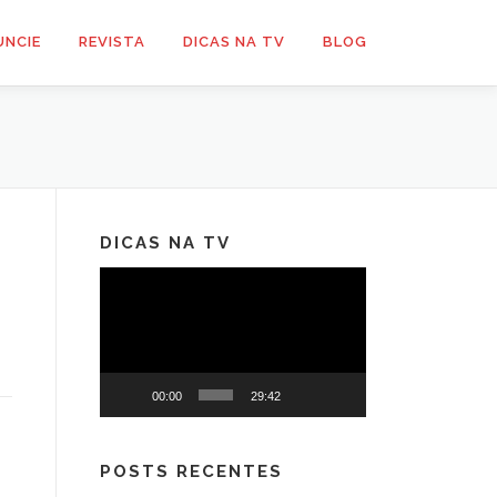
UNCIE
REVISTA
DICAS NA TV
BLOG
DICAS NA TV
Tocador
de
vídeo
00:00
29:42
POSTS RECENTES