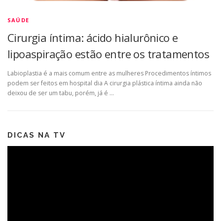
SAÚDE
Cirurgia íntima: ácido hialurônico e
lipoaspiração estão entre os tratamentos
Labioplastia é a mais comum entre as mulheres Procedimentos íntimos
podem ser feitos em hospital dia A cirurgia plástica íntima ainda não
deixou de ser um tabu, porém, já é …
DICAS NA TV
Tocador
de
vídeo