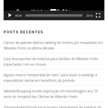
00:00
29:42
POSTS RECENTES
Câncer de pulmão liderou ranking de mortes por neoplasias em
Ribeirão Preto na última década
Cory doa pacotes de bolacha para famílias de Ribeirão Preto
impactadas com as chuvas
Agosto marca “temporada de ouro” para lasers e peelings e
especialistas destacam benefícios do período
RibeirãoShopping recebe exposição em homenagem aos 70
anos do Hospital das Clínicas de Ribeirão Preto
ShoppingSantaÚrsula inicia projeto permanente de eventos de