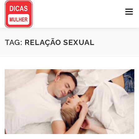
Pular
para
Menu
o
conteúdo
TAG:
RELAÇÃO SEXUAL