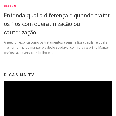
BELEZA
Entenda qual a diferença e quando tratar
os fios com queratinização ou
cauterização
Aneethun explica como os tratamentos agem na fibra capilar e qual a
melhor forma de manter o cabelo saudável com força e brilho Manter
os fios saudáveis, com brilho e …
DICAS NA TV
Tocador
de
vídeo