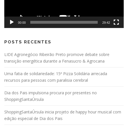
00:00
29:42
POSTS RECENTES
LIDE Agronegócio Ribeirão Preto promove debate sobre
transição energética durante a Fenasucro & Agrocana
Uma fatia de solidariedade: 15ª Pizza Solidária arrecada
recursos para pessoas com paralisia cerebral
Dia dos Pais impulsiona procura por presentes no
ShoppingSantaÚrsula
ShoppingSantaÚrsula inicia projeto de happy hour musical com
edição especial de Dia dos Pais