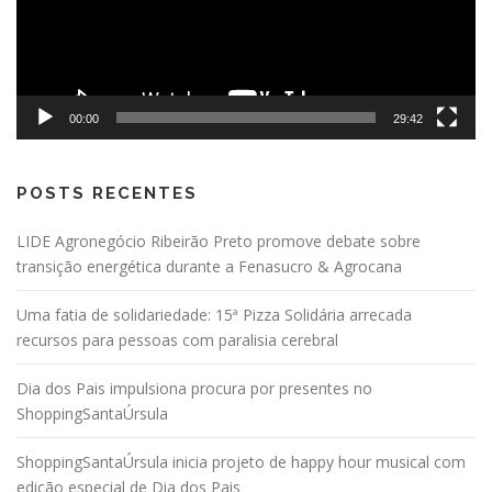
00:00
29:42
POSTS RECENTES
LIDE Agronegócio Ribeirão Preto promove debate sobre
transição energética durante a Fenasucro & Agrocana
Uma fatia de solidariedade: 15ª Pizza Solidária arrecada
recursos para pessoas com paralisia cerebral
Dia dos Pais impulsiona procura por presentes no
ShoppingSantaÚrsula
ShoppingSantaÚrsula inicia projeto de happy hour musical com
edição especial de Dia dos Pais