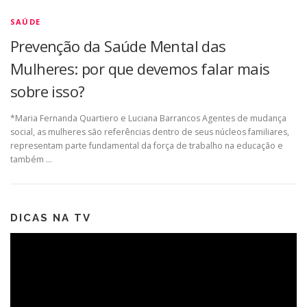
SAÚDE
Prevenção da Saúde Mental das
Mulheres: por que devemos falar mais
sobre isso?
*Maria Fernanda Quartiero e Luciana Barrancos Agentes de mudança
social, as mulheres são referências dentro de seus núcleos familiares,
representam parte fundamental da força de trabalho na educação e
também …
DICAS NA TV
Tocador
de
vídeo