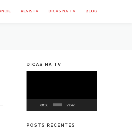
UNCIE
REVISTA
DICAS NA TV
BLOG
DICAS NA TV
Tocador
de
vídeo
00:00
29:42
POSTS RECENTES