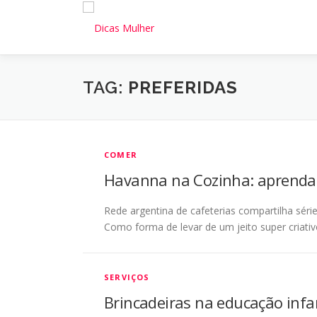
Pular
para
o
conteúdo
TAG:
PREFERIDAS
COMER
Havanna na Cozinha: aprenda 
Rede argentina de cafeterias compartilha sér
Como forma de levar de um jeito super criativ
SERVIÇOS
Brincadeiras na educação infan