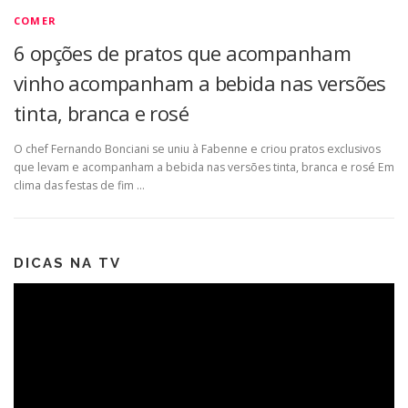
COMER
6 opções de pratos que acompanham
vinho acompanham a bebida nas versões
tinta, branca e rosé
O chef Fernando Bonciani se uniu à Fabenne e criou pratos exclusivos
que levam e acompanham a bebida nas versões tinta, branca e rosé Em
clima das festas de fim …
DICAS NA TV
Tocador
de
vídeo