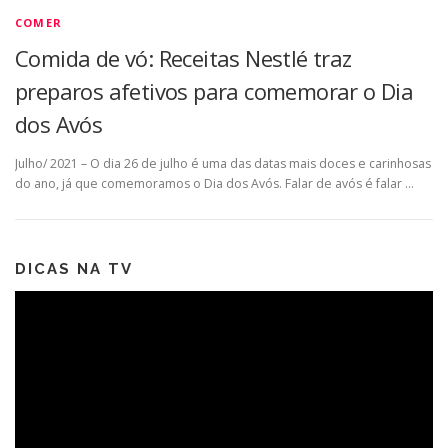
COMER
Comida de vó: Receitas Nestlé traz
preparos afetivos para comemorar o Dia
dos Avós
Julho/ 2021 – O dia 26 de julho é uma das datas mais doces e carinhosas
do ano, já que comemoramos o Dia dos Avós. Falar de avós é falar …
DICAS NA TV
Tocador
de
vídeo