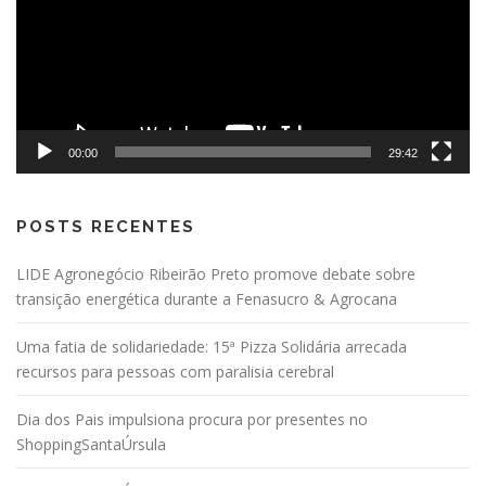
00:00
29:42
POSTS RECENTES
LIDE Agronegócio Ribeirão Preto promove debate sobre
transição energética durante a Fenasucro & Agrocana
Uma fatia de solidariedade: 15ª Pizza Solidária arrecada
recursos para pessoas com paralisia cerebral
Dia dos Pais impulsiona procura por presentes no
ShoppingSantaÚrsula