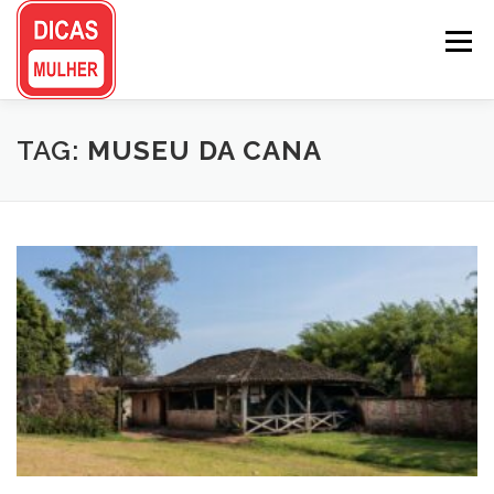
Pular
para
Menu
o
conteúdo
TAG:
MUSEU DA CANA