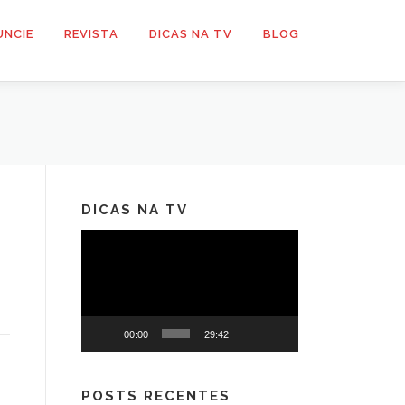
UNCIE
REVISTA
DICAS NA TV
BLOG
DICAS NA TV
Tocador
de
vídeo
00:00
29:42
POSTS RECENTES