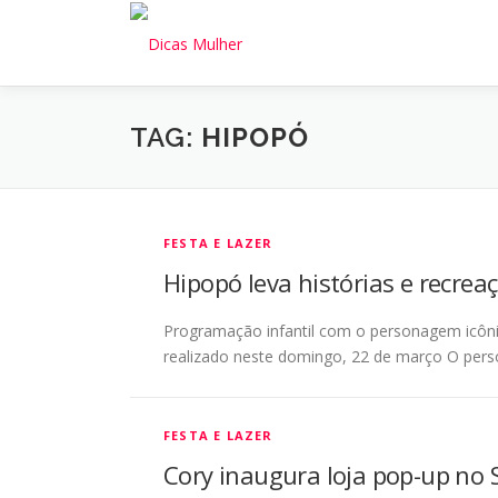
Pular
para
o
conteúdo
TAG:
HIPOPÓ
FESTA E LAZER
Hipopó leva histórias e recrea
Programação infantil com o personagem icôni
realizado neste domingo, 22 de março O pers
FESTA E LAZER
Cory inaugura loja pop-up no 