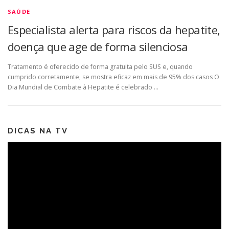
SAÚDE
Especialista alerta para riscos da hepatite,
doença que age de forma silenciosa
Tratamento é oferecido de forma gratuita pelo SUS e, quando
cumprido corretamente, se mostra eficaz em mais de 95% dos casos O
Dia Mundial de Combate à Hepatite é celebrado …
DICAS NA TV
Tocador
de
vídeo