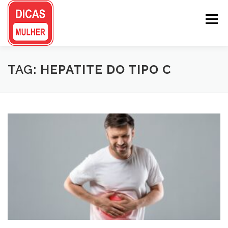
Pular
para
Menu
o
conteúdo
TAG:
HEPATITE DO TIPO C