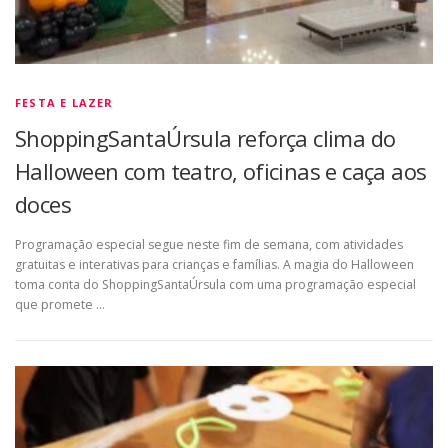
FESTA E LAZER
ShoppingSantaÚrsula reforça clima do
Halloween com teatro, oficinas e caça aos
doces
Programação especial segue neste fim de semana, com atividades
gratuitas e interativas para crianças e famílias. A magia do Halloween
toma conta do ShoppingSantaÚrsula com uma programação especial
que promete …