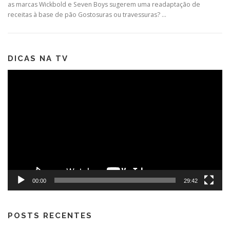
as marcas Wickbold e Seven Boys sugerem uma readaptação de
receitas à base de pão Gostosuras ou travessuras? …
DICAS NA TV
Tocador
de
vídeo
00:00
29:42
POSTS RECENTES