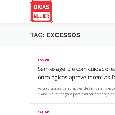
Pular
para
o
conteúdo
TAG:
EXCESSOS
SAÚDE
Sem exagero e com cuidado: es
oncológicos aproveitarem as fe
As tradicionais celebrações de fim de ano est
e Ano Novo chegam para marcar presença na
SAÚDE