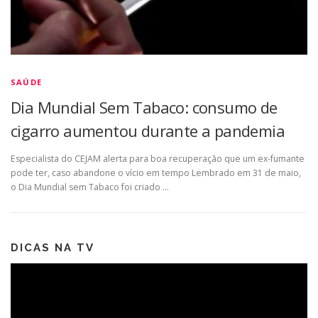
SAÚDE
Dia Mundial Sem Tabaco: consumo de
cigarro aumentou durante a pandemia
Especialista do CEJAM alerta para boa recuperação que um ex-fumante
pode ter, caso abandone o vício em tempo Lembrado em 31 de maio,
o Dia Mundial sem Tabaco foi criado …
DICAS NA TV
Tocador
de
vídeo