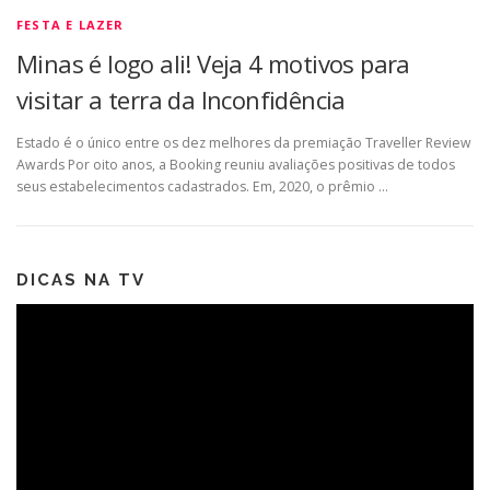
FESTA E LAZER
Minas é logo ali! Veja 4 motivos para
visitar a terra da Inconfidência
Estado é o único entre os dez melhores da premiação Traveller Review
Awards Por oito anos, a Booking reuniu avaliações positivas de todos
seus estabelecimentos cadastrados. Em, 2020, o prêmio …
DICAS NA TV
Tocador
de
vídeo