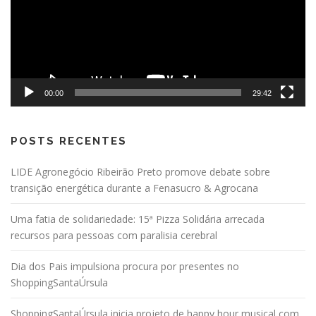
00:00
29:42
POSTS RECENTES
LIDE Agronegócio Ribeirão Preto promove debate sobre
transição energética durante a Fenasucro & Agrocana
Uma fatia de solidariedade: 15ª Pizza Solidária arrecada
recursos para pessoas com paralisia cerebral
Dia dos Pais impulsiona procura por presentes no
ShoppingSantaÚrsula
ShoppingSantaÚrsula inicia projeto de happy hour musical com