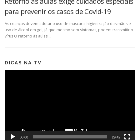
Retorno às aulas exige cuidados especiais
para prevenir os casos de Covid-19
As crianças devem adotar o uso de máscara, higienização das mãos e
uso de álcool em gel, já que mesmo sem sintomas, podem transmitir o
vírus O retorno às aulas …
DICAS NA TV
Tocador
de
vídeo
00:00
29:42