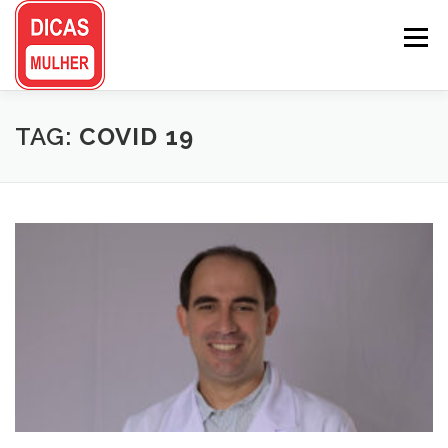
Pular
para
Menu
o
conteúdo
TAG:
COVID 19