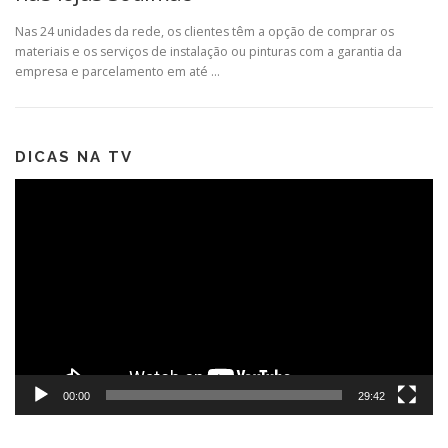
Nas 24 unidades da rede, os clientes têm a opção de comprar os
materiais e os serviços de instalação ou pinturas com a garantia da
empresa e parcelamento em até …
DICAS NA TV
Tocador
de
vídeo
00:00
29:42