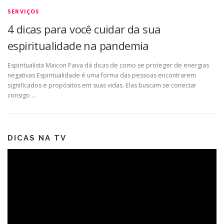
SERVIÇOS
4 dicas para você cuidar da sua
espiritualidade na pandemia
Espiritualista Maicon Paiva dá dicas de como se proteger de energias
negativas Espiritualidade é uma forma das pessoas encontrarem
significados e propósitos em suas vidas. Elas buscam se conectar
consigo …
DICAS NA TV
Tocador
de
vídeo