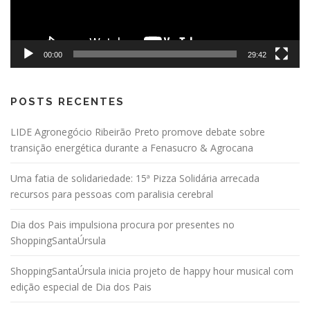
00:00
29:42
POSTS RECENTES
LIDE Agronegócio Ribeirão Preto promove debate sobre
transição energética durante a Fenasucro & Agrocana
Uma fatia de solidariedade: 15ª Pizza Solidária arrecada
recursos para pessoas com paralisia cerebral
Dia dos Pais impulsiona procura por presentes no
ShoppingSantaÚrsula
ShoppingSantaÚrsula inicia projeto de happy hour musical com
edição especial de Dia dos Pais