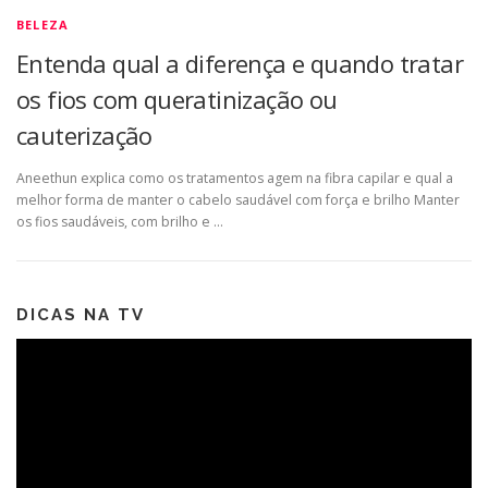
BELEZA
Entenda qual a diferença e quando tratar
os fios com queratinização ou
cauterização
Aneethun explica como os tratamentos agem na fibra capilar e qual a
melhor forma de manter o cabelo saudável com força e brilho Manter
os fios saudáveis, com brilho e …
DICAS NA TV
Tocador
de
vídeo