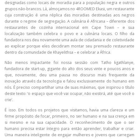
designadas como locais de moradia para a população negra e outros
grupos não-brancos. Lá, almoçamos no 4ROOMED Ekasi, um restaurante
cuja construção é uma réplica das moradias destinadas aos negros
durante o regime de segregação. A culinária é Africana – diferente dos
restaurantes de cozinha internacional em Cape Town – e sua
localização também celebra o povo e a culinária locais. O filho da
fundadora nos deu novamente uma aula de cidadania e de coletividade
ao explicar porque eles decidiram montar seu premiado restaurante
dentro da comunidade de Khayelithsa – e celebrar a África.
Não menos impactante foi nossa sessão com Tatho kgathlanye,
fundadora de start-up, gigante do alto dos seus vinte e poucos anos e
que, novamente, deu uma pausa no discurso mais frequente da
inovação através da tecnologia e falou exclusivamente do humano em
nós. É preciso compartilhar uma de suas máximas, que inspirou o título
deste texto: ‘o espaço que você vai ocupar, não existirá, até que você o
crie’.
É isso. Em todos os projetos que visitamos, havia uma clareza e um
firme propósito de focar, primeiro, no ser humano e na sua crença em
si mesmo e na sua capacidade. O reconhecimento de que o ser
humano precisa estar íntegro para então aprender, trabalhar e criar.
Uma maneira inteligente de engajar mulheres e jovens que carregam