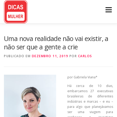
Pular
para
Menu
o
conteúdo
Uma nova realidade não vai existir, a
não ser que a gente a crie
PUBLICADO EM
DEZEMBRO 11, 2019
POR
CARLOS
por Gabriela Viana*
Há cerca de 10 dias,
embarcamos 27 executivas
brasileiras de diferentes
indústrias e marcas – e eu –
para algo que planejávamos
ser uma viagem para