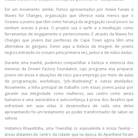
Em um movimento similar, fomos apresentados por Aviwe Funani à
Waves for Changes, organização que oferece nada menos que o
Oceano a jovens que têm como herança da segregação racial pouco ou
nenhum acesso à praia. O projeto usa o surfe e a meditação como
ferramentas de engajamento e pertencimento. É através da Waves for
Changes que jovens das periferias de Cape Town agora têm uma
alternativa às gangues. Deixo aqui a beleza da imagem de jovens
negros entrando no oceano pela primeira vez, juntos e de mãos dadas.
Durante uma manhã, pudemos compartilhar a beleza e inteireza das
meninas da Dream Factory Foundation, cujo programa visa preparar
jovens em áreas e situações de risco para emprego por meio de aulas
de programação, workshops, “job-shadowing” e outras atividades.
Novamente, a linha principal de trabalho com essas jovens passa por
garantir sua integridade como mulheres, seu centro como seres
humanos e uma autoestima e autoconfiança à prova dos desafios que
enfrentam em suas vidas. A desenvoltura de cada uma delas
apresentando foi um testamento ao poder transformador de saber-se
valioso.
Visitamos Khayelitsha, uma Township (o equivalente à nossa favela) –
áreas distantes do centro da cidade que na época do Apartheid foram