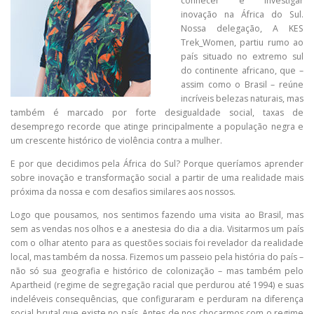
conhecer e investigar
inovação na África do Sul.
Nossa delegação, A KES
Trek_Women, partiu rumo ao
país situado no extremo sul
do continente africano, que –
assim como o Brasil – reúne
incríveis belezas naturais, mas
também é marcado por forte desigualdade social, taxas de
desemprego recorde que atinge principalmente a população negra e
um crescente histórico de violência contra a mulher.
E por que decidimos pela África do Sul? Porque queríamos aprender
sobre inovação e transformação social a partir de uma realidade mais
próxima da nossa e com desafios similares aos nossos.
Logo que pousamos, nos sentimos fazendo uma visita ao Brasil, mas
sem as vendas nos olhos e a anestesia do dia a dia. Visitarmos um país
com o olhar atento para as questões sociais foi revelador da realidade
local, mas também da nossa. Fizemos um passeio pela história do país –
não só sua geografia e histórico de colonização – mas também pelo
Apartheid (regime de segregação racial que perdurou até 1994) e suas
indeléveis consequências, que configuraram e perduram na diferença
social brutal que existe no país. Antes de nos chocarmos com o regime