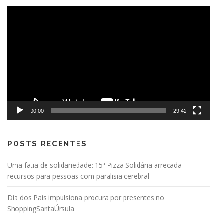
Tocador
de
vídeo
00:00
29:42
POSTS RECENTES
Uma fatia de solidariedade: 15ª Pizza Solidária arrecada
recursos para pessoas com paralisia cerebral
Dia dos Pais impulsiona procura por presentes no
ShoppingSantaÚrsula