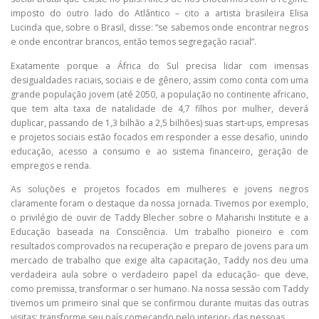
imposto do outro lado do Atlântico – cito a artista brasileira Elisa
Lucinda que, sobre o Brasil, disse: “se sabemos onde encontrar negros
e onde encontrar brancos, então temos segregação racial”.
Exatamente porque a África do Sul precisa lidar com imensas
desigualdades raciais, sociais e de gênero, assim como conta com uma
grande população jovem (até 2050, a população no continente africano,
que tem alta taxa de natalidade de 4,7 filhos por mulher, deverá
duplicar, passando de 1,3 bilhão a 2,5 bilhões) suas start-ups, empresas
e projetos sociais estão focados em responder a esse desafio, unindo
educação, acesso a consumo e ao sistema financeiro, geração de
empregos e renda.
As soluções e projetos focados em mulheres e jovens negros
claramente foram o destaque da nossa jornada. Tivemos por exemplo,
o privilégio de ouvir de Taddy Blecher sobre o Maharishi Institute e a
Educação baseada na Consciência. Um trabalho pioneiro e com
resultados comprovados na recuperação e preparo de jovens para um
mercado de trabalho que exige alta capacitação, Taddy nos deu uma
verdadeira aula sobre o verdadeiro papel da educação- que deve,
como premissa, transformar o ser humano. Na nossa sessão com Taddy
tivemos um primeiro sinal que se confirmou durante muitas das outras
visitas: transforme seu país começando pelo interior- das pessoas.