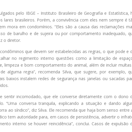
ados pelo IBGE – Instituto Brasileiro de Geografia e Estatística, 
s lares brasileiros. Porém, a convivência com eles nem sempre é t
a quem mora em condomínios. “Eles são a causa das reclamações ma
so de barulho e de sujeira ou por comportamento inadequado, q
 o diretor.
s condôminos que devem ser estabelecidas as regras, o que pode e 
talhar no regimento interno questões como a limitação de espaç
te, limpeza e bom comportamento do animal, além de incluir multas
de alguma regra”, recomenda Silva, que sugere, por exemplo, q
 baixos instalem redes de segurança nas janelas ou sacadas pa
idos.
se sentir incomodado, que ele converse diretamente com o dono 
. “Uma conversa tranquila, explicando a situação e dando algu
rra ao síndico”, diz Silva. Ele recomenda que haja bom senso entre 
ico tem autoridade para, em casos de persistência, advertir o infrat
ento interno se houver reincidência”, conclui. Casos de expulsão 