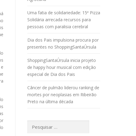
Uma fatia de solidariedade: 15ª Pizza
há
Solidária arrecada recursos para
ão
pessoas com paralisia cerebral
is
ue
Dia dos Pais impulsiona procura por
presentes no ShoppingSantaÚrsula
do
os
ShoppingSantaÚrsula inicia projeto
 e
de happy hour musical com edição
ue
especial de Dia dos Pais
ra
Câncer de pulmão liderou ranking de
mortes por neoplasias em Ribeirão
do
Preto na última década
ns
as
or
Pesquisar
do
por: