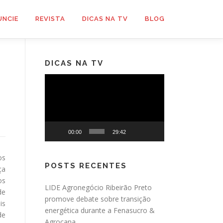
UNCIE
REVISTA
DICAS NA TV
BLOG
DICAS NA TV
Tocador
de
vídeo
00:00
29:42
os
POSTS RECENTES
ça
os
LIDE Agronegócio Ribeirão Preto
de
promove debate sobre transição
is
energética durante a Fenasucro &
de
Agrocana