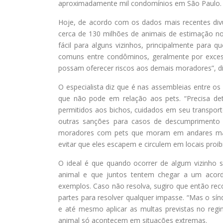
aproximadamente mil condomínios em São Paulo.
Hoje, de acordo com os dados mais recentes divulg
cerca de 130 milhões de animais de estimação no
fácil para alguns vizinhos, principalmente par
comuns entre condôminos, geralmente por exces
possam oferecer riscos aos demais moradores”, diz
O especialista diz que é nas assembleias entre o
que não pode em relação aos pets. “Precisa de
permitidos aos bichos, cuidados em seu transpor
outras sanções para casos de descumprimento 
moradores com pets que moram em andares mais
evitar que eles escapem e circulem em locais proib
O ideal é que quando ocorrer de algum vizinho 
animal e que juntos tentem chegar a um acordo
exemplos. Caso não resolva, sugiro que então reco
partes para resolver qualquer impasse. “Mas o sínd
e até mesmo aplicar as multas previstas no regim
animal só acontecem em situações extremas.