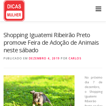
Pular
para
Menu
o
conteúdo
Shopping Iguatemi Ribeirão Preto
promove Feira de Adoção de Animais
neste sábado
PUBLICADO EM
DEZEMBRO 4, 2019
POR
CARLOS
No próximo
dia 7 de
dezembro,
o Shopping
Iguatemi
Ribeirão
Preto realiza