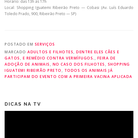
Horário: das 13h às 17h
Local: Shopping Iguatemi Ribeirão Preto — Cobasi (Av. Luís Eduardo
Toledo Prado, 900, Ribeirão Preto — SP)
POSTADO EM
SERVIÇOS
MARCADO
ADULTOS E FILHOTES
,
DENTRE ELES CÃES E
GATOS
,
E REMÉDIO CONTRA VERMÍFUGOS.
,
FEIRA DE
ADOÇÃO DE ANIMAIS
,
NO CASO DOS FILHOTES
,
SHOPPING
IGUATEMI RIBEIRÃO PRETO
,
TODOS OS ANIMAIS JÁ
PARTICIPAM DO EVENTO COM A PRIMEIRA VACINA APLICADA
DICAS NA TV
Tocador
de
vídeo