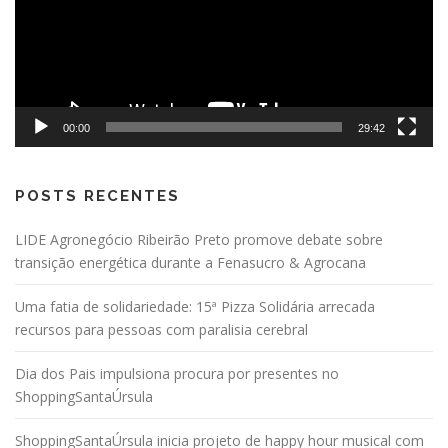
00:00
29:42
POSTS RECENTES
LIDE Agronegócio Ribeirão Preto promove debate sobre
transição energética durante a Fenasucro & Agrocana
Uma fatia de solidariedade: 15ª Pizza Solidária arrecada
recursos para pessoas com paralisia cerebral
Dia dos Pais impulsiona procura por presentes no
ShoppingSantaÚrsula
ShoppingSantaÚrsula inicia projeto de happy hour musical com