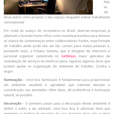
Ninj
as
dá
dicas sobre como projetar o seu espaço enquanto estiver trabalhando
remotamente
Por conta do avanço do coronavírus no Brasil, diversas empresas já
aderiram o formato home office como medida preventiva para diminuir
as chance de contaminação entre colaboradores. Porém, esse formato
de trabalho ainda pode não ser tão comum para muitas pessoas e,
pensando nisso, a Poliana Santana, que é designer de interiores e
personal organizer cadastrada no
GetNinjas
, maior aplicativo de
contratação de serviços da América Latina, separou algumas dicas que
podem ajudar na organização do ambiente de trabalho. Confira a
seguir:
Iluminação
– Uma boa iluminação é fundamental para proporcionar
um ambiente saudável e agradável, que estimule atenção e
concentração nas atividades. Além disso, dê preferência à iluminação
natural, se possível.
Decoração
– O primeiro passo para a decoração desse ambiente é
definir o estilo a ser adotado. Uma boa dica é adicionar itens que
remetem ao hobbie do morador da casa. Inclusive, livros são os itens