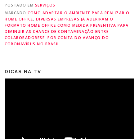
POSTADO EM
SERVIÇOS
MARCADO
COMO ADAPTAR O AMBIENTE PARA REALIZAR O
HOME OFFICE
,
DIVERSAS EMPRESAS JÁ ADERIRAM O
FORMATO HOME OFFICE COMO MEDIDA PREVENTIVA PARA
DIMINUIR AS CHANCE DE CONTAMINAÇÃO ENTRE
COLABORADORESE
,
POR CONTA DO AVANÇO DO
CORONAVÍRUS NO BRASIL
DICAS NA TV
Tocador
de
vídeo