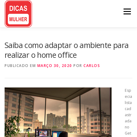
Pular
para
Menu
o
conteúdo
Saiba como adaptar o ambiente para
realizar o home office
PUBLICADO EM
MARÇO 30, 2020
POR
CARLOS
Esp
ecia
lista
cad
astr
ada
no
Get