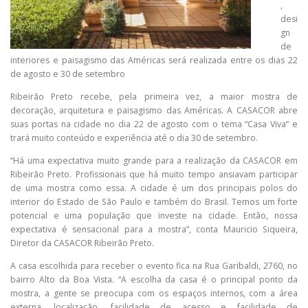
,
desi
gn
de
interiores e paisagismo das Américas será realizada entre os dias 22
de agosto e 30 de setembro
Ribeirão Preto recebe, pela primeira vez, a maior mostra de
decoração, arquitetura e paisagismo das Américas. A CASACOR abre
suas portas na cidade no dia 22 de agosto com o tema “Casa Viva” e
trará muito conteúdo e experiência até o dia 30 de setembro.
“Há uma expectativa muito grande para a realização da CASACOR em
Ribeirão Preto. Profissionais que há muito tempo ansiavam participar
de uma mostra como essa. A cidade é um dos principais polos do
interior do Estado de São Paulo e também do Brasil. Temos um forte
potencial e uma população que investe na cidade. Então, nossa
expectativa é sensacional para a mostra”, conta Mauricio Siqueira,
Diretor da CASACOR Ribeirão Preto.
A casa escolhida para receber o evento fica na Rua Garibaldi, 2760, no
bairro Alto da Boa Vista. “A escolha da casa é o principal ponto da
mostra, a gente se preocupa com os espaços internos, com a área
externa, localização, facilidade de acesso e facilidade de