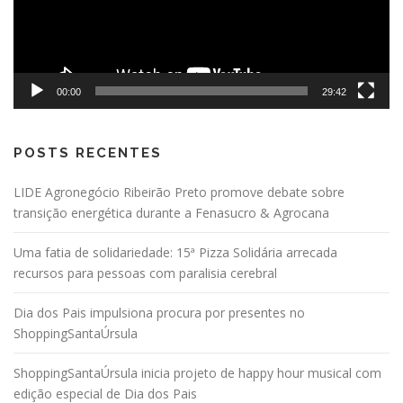
00:00
29:42
POSTS RECENTES
LIDE Agronegócio Ribeirão Preto promove debate sobre
transição energética durante a Fenasucro & Agrocana
Uma fatia de solidariedade: 15ª Pizza Solidária arrecada
recursos para pessoas com paralisia cerebral
Dia dos Pais impulsiona procura por presentes no
ShoppingSantaÚrsula
ShoppingSantaÚrsula inicia projeto de happy hour musical com
edição especial de Dia dos Pais