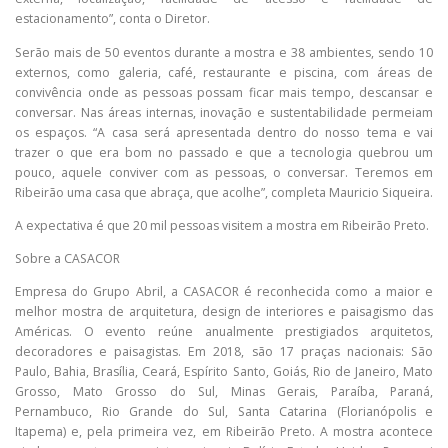
estacionamento”, conta o Diretor.
Serão mais de 50 eventos durante a mostra e 38 ambientes, sendo 10
externos, como galeria, café, restaurante e piscina, com áreas de
convivência onde as pessoas possam ficar mais tempo, descansar e
conversar. Nas áreas internas, inovação e sustentabilidade permeiam
os espaços. “A casa será apresentada dentro do nosso tema e vai
trazer o que era bom no passado e que a tecnologia quebrou um
pouco, aquele conviver com as pessoas, o conversar. Teremos em
Ribeirão uma casa que abraça, que acolhe”, completa Mauricio Siqueira.
A expectativa é que 20 mil pessoas visitem a mostra em Ribeirão Preto.
Sobre a CASACOR
Empresa do Grupo Abril, a CASACOR é reconhecida como a maior e
melhor mostra de arquitetura, design de interiores e paisagismo das
Américas. O evento reúne anualmente prestigiados arquitetos,
decoradores e paisagistas. Em 2018, são 17 praças nacionais: São
Paulo, Bahia, Brasília, Ceará, Espírito Santo, Goiás, Rio de Janeiro, Mato
Grosso, Mato Grosso do Sul, Minas Gerais, Paraíba, Paraná,
Pernambuco, Rio Grande do Sul, Santa Catarina (Florianópolis e
Itapema) e, pela primeira vez, em Ribeirão Preto. A mostra acontece