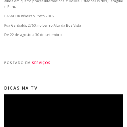
ainda em quatro praças internacionais: Bolívia, Estados Unidos, Paraguai
e Peru.
CASACOR Ribeirão Preto 2018
Rua Garibaldi, 2760, no bairro Alto da Boa Vista
De 22 de agosto a 30 de setembro
POSTADO EM
SERVIÇOS
DICAS NA TV
Tocador
de
vídeo