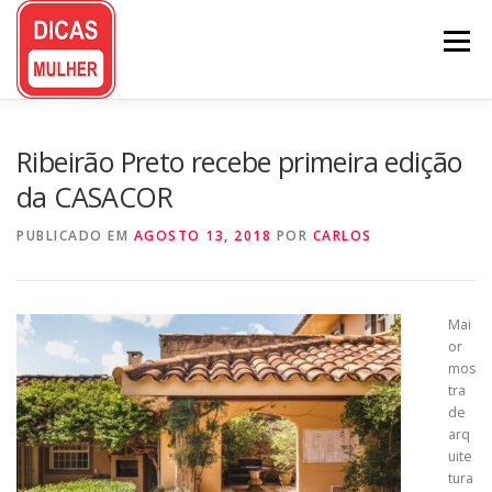
Pular
para
Menu
o
conteúdo
Ribeirão Preto recebe primeira edição
da CASACOR
PUBLICADO EM
AGOSTO 13, 2018
POR
CARLOS
Mai
or
mos
tra
de
arq
uite
tura