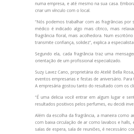
numa empresa, e até mesmo na sua casa. Embora i
criar um vínculo com o local.
“Nós podemos trabalhar com as fragrâncias por
médico é indicado algo mais cítrico, mais rel
fragrância floral, mais acolhedora. Num escritóri
transmite confiança, solidez”, explica a especialis
Segundo ela, cada fragrância traz uma mensag
orientação de um profissional especializado.
Suzy Lavez Cano, proprietária do Ateliê Bella Ro
eventos empresarias e festas de aniversário. Para
A empresária gostou tanto do resultado com os clie
“É uma delicia você entrar em algum lugar e se
resultados positivos pelos perfumes, eu decidi inv
Além da escolha da fragrância, a maneira como a
com baixa circulação de ar como lavabos e halls,
salas de espera, sala de reuniões, é necessário 