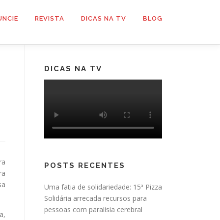
UNCIE
REVISTA
DICAS NA TV
BLOG
DICAS NA TV
ra
POSTS RECENTES
ra
sa
Uma fatia de solidariedade: 15ª Pizza
Solidária arrecada recursos para
pessoas com paralisia cerebral
a,