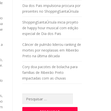
de
Dia dos Pais impulsiona procura por
presentes no ShoppingSantaÚrsula
io
ShoppingSantaÚrsula inicia projeto
ma
de happy hour musical com edição
ue
especial de Dia dos Pais
 a
Câncer de pulmão liderou ranking de
mortes por neoplasias em Ribeirão
Preto na última década
o,
e.
Cory doa pacotes de bolacha para
famílias de Ribeirão Preto
impactadas com as chuvas
do
s,
Pesquisar
mo
por:
ém