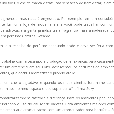
nvisível, o cheiro marca e traz uma sensação de bem-estar, além 
 segmentos, mas nada é engessado. Por exemplo, em um consultór
axante. Em uma loja de moda feminina você pode trabalhar com u
o de advocacia a gente já indica uma fragrância mais amadeirada, q
ta em perfume Carolina Gotardo.
em, e a escolha do perfume adequado pode e deve ser feita com
sa, trabalha com artesanato e produção de lembranças para casament
 ter um diferencial em seus kits, acrescentou os perfumes de ambient
ntes, que decidiu aromatizar o próprio ateliê.
ntir um cheiro agradável e quando os meus clientes foram me dan
estir nisso no meu espaço e deu super certo”, afirma Suzy.
romatizar também faz toda a diferença. Para os ambientes pequeno
 é indicado o uso do difusor de varetas. Para ambientes maiores co
complementar a aromatização com um aromatizador para borrifar. Al