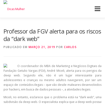
Pular
para
Menu
o
conteúdo
Professor da FGV alerta para os riscos
da “dark web”
PUBLICADO EM
MARÇO 21, 2019
POR
CARLOS
O coordenador do MBA de Marketing e Negócios Digitais da
Fundação Getulio Vargas (FGV), André Miceli, alerta para os perigos da
deep web. Segundo ele, não é um lugar interessante para
adolescentes e crianças ou mesmo adultos navegarem, por ser um
espaço de conteúdos ilegais – que vão desde malwares desenvolvidos
por hackers, em busca de dados pessoais –, a atividades ilegais.
Miceli, no entanto, esclarece que o problema está na “dark web”, uma
subdivisão da deep web. O especialista explica que a deep web possui